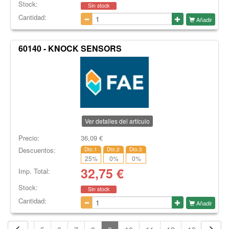
Stock:
Sin stock
Cantidad:
Añadir
60140 - KNOCK SENSORS
Ver detalles del artículo
Precio:
36,09
€
Descuentos:
Dto.1
Dto.2
Dto.3
25
%
0
%
0
%
32,75
€
Imp. Total:
Stock:
Sin stock
Cantidad:
Añadir