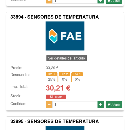
Añadir
33894 - SENSORES DE TEMPERATURA
Ver detalles del artículo
Precio:
33,29
€
Descuentos:
Dto.1
Dto.2
Dto.3
25
%
0
%
0
%
30,21
€
Imp. Total:
Stock:
Sin stock
Cantidad:
Añadir
33895 - SENSORES DE TEMPERATURA