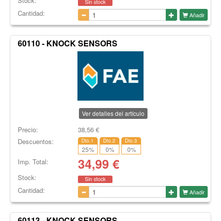
Stock:
Sin stock
Cantidad:
Añadir
60110 - KNOCK SENSORS
Ver detalles del artículo
Precio:
38,56
€
Descuentos:
Dto.1
Dto.2
Dto.3
25
%
0
%
0
%
34,99
€
Imp. Total:
Stock:
Sin stock
Cantidad:
Añadir
60113 - KNOCK SENSORS