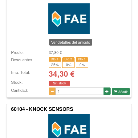
Ver detalles del artículo
Precio:
37,80
€
Descuentos:
Dto.1
Dto.2
Dto.3
25
%
0
%
0
%
34,30
€
Imp. Total:
Stock:
Sin stock
Cantidad:
Añadir
60104 - KNOCK SENSORS