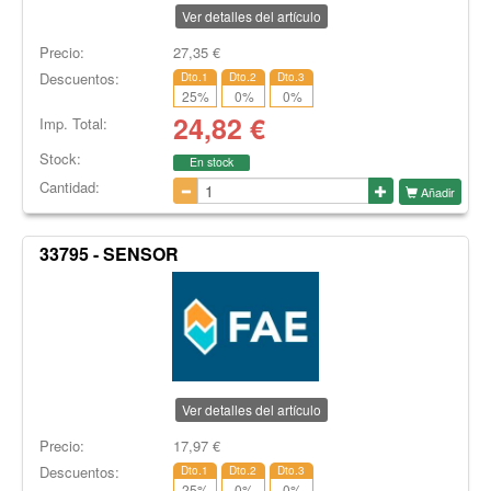
Ver detalles del artículo
Precio:
27,35
€
Descuentos:
Dto.1
Dto.2
Dto.3
25
%
0
%
0
%
24,82
€
Imp. Total:
Stock:
En stock
Cantidad:
Añadir
33795 - SENSOR
Ver detalles del artículo
Precio:
17,97
€
Descuentos:
Dto.1
Dto.2
Dto.3
25
%
0
%
0
%