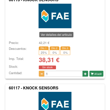
Ver detalles del artículo
Precio:
42,21
€
Descuentos:
Dto.1
Dto.2
Dto.3
25
%
0
%
0
%
38,31
€
Imp. Total:
Stock:
Sin stock
Cantidad:
Añadir
60117 - KNOCK SENSORS