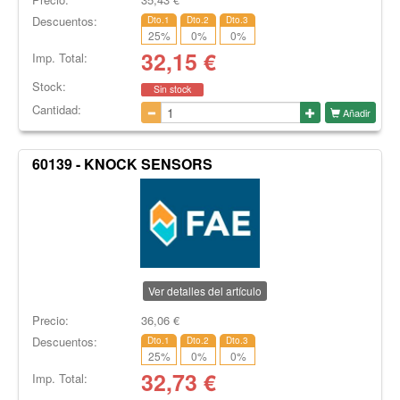
Descuentos:
Dto.1
Dto.2
Dto.3
25
%
0
%
0
%
32,15
€
Imp. Total:
Stock:
Sin stock
Cantidad:
Añadir
60139 - KNOCK SENSORS
Ver detalles del artículo
Precio:
36,06
€
Descuentos:
Dto.1
Dto.2
Dto.3
25
%
0
%
0
%
32,73
€
Imp. Total: