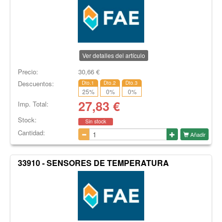
Ver detalles del artículo
Precio:
30,66
€
Descuentos:
Dto.1
Dto.2
Dto.3
25
%
0
%
0
%
27,83
€
Imp. Total:
Stock:
Sin stock
Cantidad:
Añadir
33910 - SENSORES DE TEMPERATURA