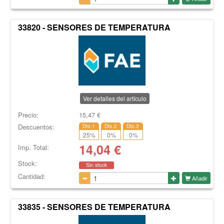
33820 - SENSORES DE TEMPERATURA
Ver detalles del artículo
Precio:
15,47
€
Descuentos:
Dto.1
Dto.2
Dto.3
25
%
0
%
0
%
14,04
€
Imp. Total:
Stock:
Sin stock
Cantidad:
Añadir
33835 - SENSORES DE TEMPERATURA