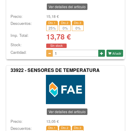
Ver detalles del artículo
Precio:
15,18
€
Descuentos:
Dto.1
Dto.2
Dto.3
25
%
0
%
0
%
13,78
€
Imp. Total:
Stock:
Sin stock
Cantidad:
Añadir
33922 - SENSORES DE TEMPERATURA
Ver detalles del artículo
Precio:
13,05
€
Descuentos:
Dto.1
Dto.2
Dto.3