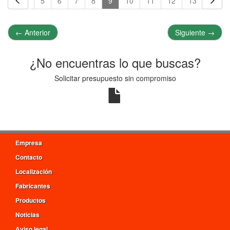
3
4
5
6
7
8
9
10
11
12
13
14
←
Anterior
Siguiente
→
¿No encuentras lo que buscas?
Solicitar presupuesto sin compromiso
Empresa
Contacto
Localización
Fabricantes
Productos
Noticias
Aviso legal