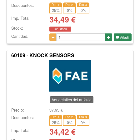
Descuentos:
Dto.1
Dto.2
Dto.3
25
%
0
%
0
%
34,49
€
Imp. Total:
Stock:
Sin stock
Cantidad:
Añadir
60109 - KNOCK SENSORS
Ver detalles del artículo
Precio:
37,93
€
Descuentos:
Dto.1
Dto.2
Dto.3
25
%
0
%
0
%
34,42
€
Imp. Total: