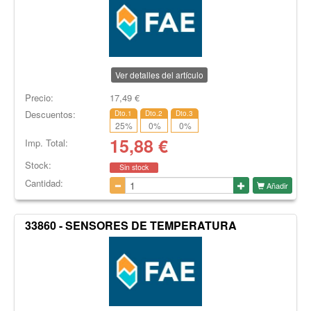
Ver detalles del artículo
Precio:
17,49
€
Descuentos:
Dto.1
Dto.2
Dto.3
25
%
0
%
0
%
15,88
€
Imp. Total:
Stock:
Sin stock
Cantidad:
Añadir
33860 - SENSORES DE TEMPERATURA