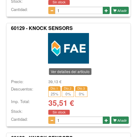
Stock:
Sin stock
Cantidad:
Añadir
60129 - KNOCK SENSORS
Ver detalles del artículo
Precio:
39,13
€
Descuentos:
Dto.1
Dto.2
Dto.3
25
%
0
%
0
%
35,51
€
Imp. Total:
Stock:
Sin stock
Cantidad:
Añadir