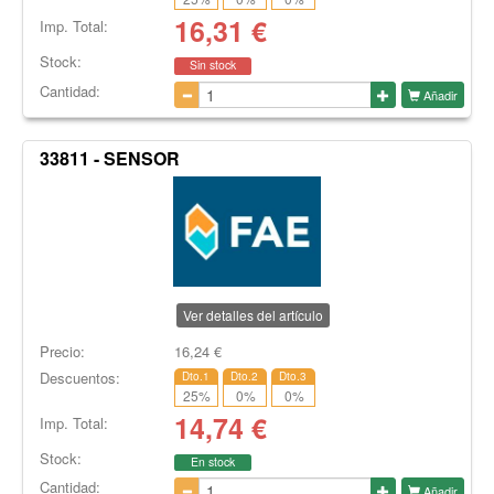
16,31
€
Imp. Total:
Stock:
Sin stock
Cantidad:
Añadir
33811 - SENSOR
Ver detalles del artículo
Precio:
16,24
€
Descuentos:
Dto.1
Dto.2
Dto.3
25
%
0
%
0
%
14,74
€
Imp. Total:
Stock:
En stock
Cantidad:
Añadir