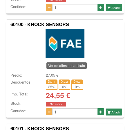
Cantidad:
Añadir
60100 - KNOCK SENSORS
Ver detalles del artículo
Precio:
27,05
€
Descuentos:
Dto.1
Dto.2
Dto.3
25
%
0
%
0
%
24,55
€
Imp. Total:
Stock:
Sin stock
Cantidad:
Añadir
60101 - KNOCK SENSORS