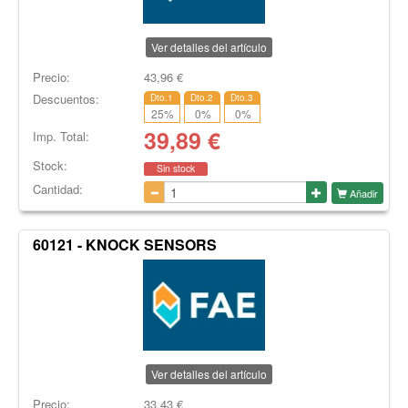
Ver detalles del artículo
Precio:
43,96
€
Descuentos:
Dto.1
Dto.2
Dto.3
25
%
0
%
0
%
39,89
€
Imp. Total:
Stock:
Sin stock
Cantidad:
Añadir
60121 - KNOCK SENSORS
Ver detalles del artículo
Precio:
33,43
€