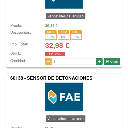
Ver detalles del artículo
Precio:
36,34
€
Descuentos:
Dto.1
Dto.2
Dto.3
25
%
0
%
0
%
32,98
€
Imp. Total:
Stock:
Sin stock
Cantidad:
Añadir
60138 - SENSOR DE DETONACIONES
Ver detalles del artículo
Precio:
35,43
€