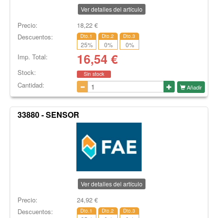
Ver detalles del artículo
Precio:
18,22
€
Descuentos:
Dto.1
Dto.2
Dto.3
25
%
0
%
0
%
16,54
€
Imp. Total:
Stock:
Sin stock
Cantidad:
Añadir
33880 - SENSOR
Ver detalles del artículo
Precio:
24,92
€
Descuentos:
Dto.1
Dto.2
Dto.3