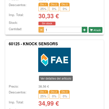
Descuentos:
Dto.1
Dto.2
Dto.3
25
%
0
%
0
%
30,33
€
Imp. Total:
Stock:
Sin stock
Cantidad:
Añadir
60125 - KNOCK SENSORS
Ver detalles del artículo
Precio:
38,56
€
Descuentos:
Dto.1
Dto.2
Dto.3
25
%
0
%
0
%
34,99
€
Imp. Total: