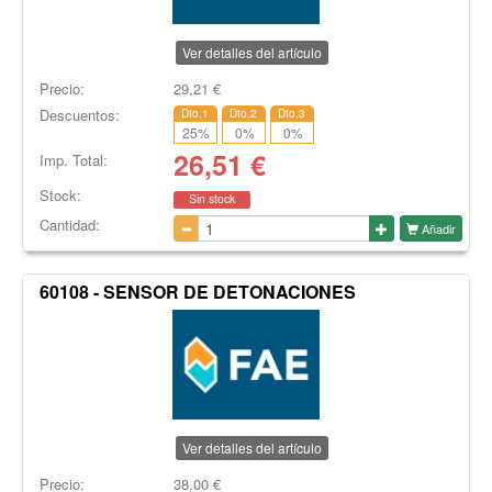
Ver detalles del artículo
Precio:
29,21
€
Descuentos:
Dto.1
Dto.2
Dto.3
25
%
0
%
0
%
26,51
€
Imp. Total:
Stock:
Sin stock
Cantidad:
Añadir
60108 - SENSOR DE DETONACIONES
Ver detalles del artículo
Precio:
38,00
€