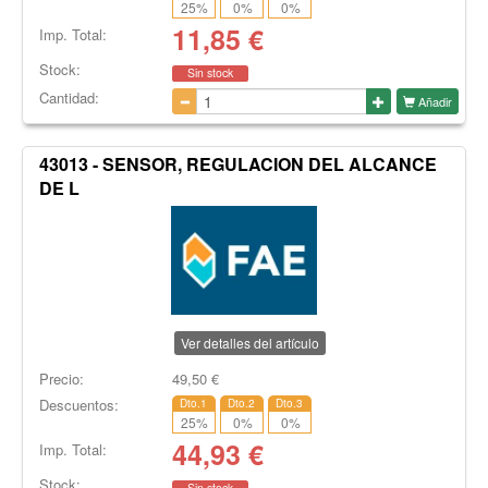
25
%
0
%
0
%
11,85
€
Imp. Total:
Stock:
Sin stock
Cantidad:
Añadir
43013 - SENSOR, REGULACION DEL ALCANCE
DE L
Ver detalles del artículo
Precio:
49,50
€
Descuentos:
Dto.1
Dto.2
Dto.3
25
%
0
%
0
%
44,93
€
Imp. Total:
Stock:
Sin stock