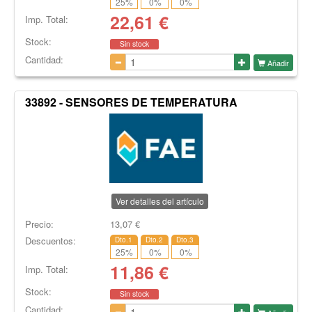
25
%
0
%
0
%
22,61
€
Imp. Total:
Stock:
Sin stock
Cantidad:
Añadir
33892 - SENSORES DE TEMPERATURA
Ver detalles del artículo
Precio:
13,07
€
Descuentos:
Dto.1
Dto.2
Dto.3
25
%
0
%
0
%
11,86
€
Imp. Total:
Stock:
Sin stock
Cantidad: