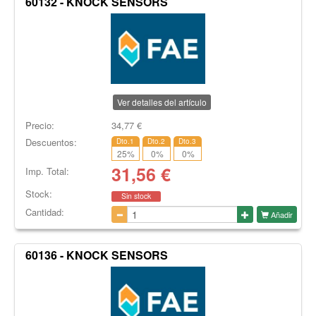
60132 - KNOCK SENSORS
Ver detalles del artículo
Precio:
34,77
€
Descuentos:
Dto.1
Dto.2
Dto.3
25
%
0
%
0
%
31,56
€
Imp. Total:
Stock:
Sin stock
Cantidad:
Añadir
60136 - KNOCK SENSORS