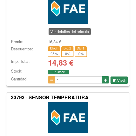
Ver detalles del artículo
Precio:
16,34
€
Descuentos:
Dto.1
Dto.2
Dto.3
25
%
0
%
0
%
14,83
€
Imp. Total:
Stock:
En stock
Cantidad:
Añadir
33793 - SENSOR TEMPERATURA