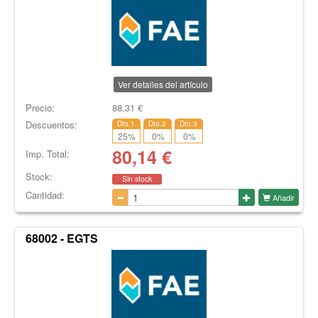
Ver detalles del artículo
Precio:
88,31
€
Descuentos:
Dto.1
Dto.2
Dto.3
25
%
0
%
0
%
80,14
€
Imp. Total:
Stock:
Sin stock
Cantidad:
Añadir
68002 - EGTS