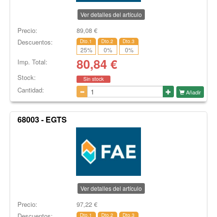
Ver detalles del artículo
Precio:
89,08
€
Descuentos:
Dto.1
Dto.2
Dto.3
25
%
0
%
0
%
80,84
€
Imp. Total:
Stock:
Sin stock
Cantidad:
Añadir
68003 - EGTS
Ver detalles del artículo
Precio:
97,22
€
Descuentos:
Dto.1
Dto.2
Dto.3