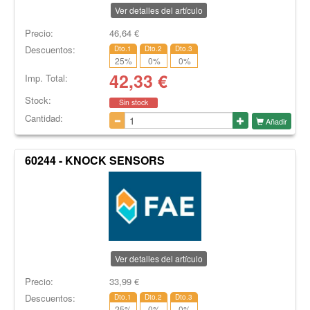
Ver detalles del artículo
Precio:
46,64
€
Descuentos:
Dto.1
Dto.2
Dto.3
25
%
0
%
0
%
42,33
€
Imp. Total:
Stock:
Sin stock
Cantidad:
Añadir
60244 - KNOCK SENSORS
Ver detalles del artículo
Precio:
33,99
€
Descuentos:
Dto.1
Dto.2
Dto.3
25
%
0
%
0
%