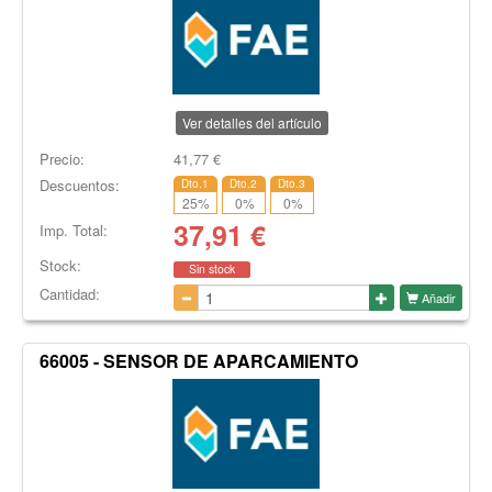
Ver detalles del artículo
Precio:
41,77
€
Descuentos:
Dto.1
Dto.2
Dto.3
25
%
0
%
0
%
37,91
€
Imp. Total:
Stock:
Sin stock
Cantidad:
Añadir
66005 - SENSOR DE APARCAMIENTO