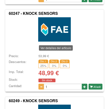
60247 - KNOCK SENSORS
Ver detalles del artículo
Precio:
53,99
€
Descuentos:
Dto.1
Dto.2
Dto.3
25
%
0
%
0
%
48,99
€
Imp. Total:
Stock:
Sin stock
Cantidad:
Añadir
60249 - KNOCK SENSORS