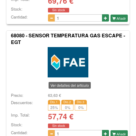
69,76
€
Stock:
Sin stock
Cantidad:
Añadir
68080 - SENSOR TEMPERATURA GAS ESCAPE -
EGT
Ver detalles del artículo
Precio:
63,63
€
Descuentos:
Dto.1
Dto.2
Dto.3
25
%
0
%
0
%
57,74
€
Imp. Total:
Stock:
Sin stock
Cantidad:
Añadir