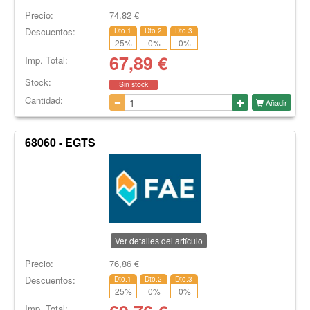
Precio:
74,82
€
Descuentos:
Dto.1
Dto.2
Dto.3
25
%
0
%
0
%
67,89
€
Imp. Total:
Stock:
Sin stock
Cantidad:
Añadir
68060 - EGTS
Ver detalles del artículo
Precio:
76,86
€
Descuentos:
Dto.1
Dto.2
Dto.3
25
%
0
%
0
%
Imp. Total: