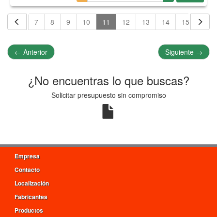
5
6
7
8
9
10
11
12
13
14
15
16
←
Anterior
Siguiente
→
¿No encuentras lo que buscas?
Solicitar presupuesto sin compromiso
Empresa
Contacto
Localización
Fabricantes
Productos