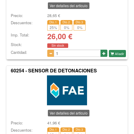
Ver detalles del artículo
Precio:
28,65
€
Descuentos:
Dto.1
Dto.2
Dto.3
25
%
0
%
0
%
26,00
€
Imp. Total:
Stock:
Sin stock
Cantidad:
Añadir
60254 - SENSOR DE DETONACIONES
Ver detalles del artículo
Precio:
41,96
€
Descuentos:
Dto.1
Dto.2
Dto.3