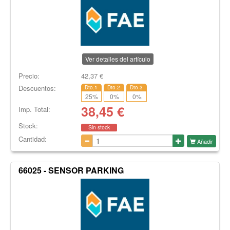
Ver detalles del artículo
Precio:
42,37
€
Descuentos:
Dto.1
Dto.2
Dto.3
25
%
0
%
0
%
38,45
€
Imp. Total:
Stock:
Sin stock
Cantidad:
Añadir
66025 - SENSOR PARKING