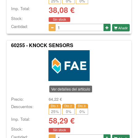
25
%
0
%
0
%
38,08
€
Imp. Total:
Stock:
Sin stock
Cantidad:
Añadir
60255 - KNOCK SENSORS
Ver detalles del artículo
Precio:
64,22
€
Descuentos:
Dto.1
Dto.2
Dto.3
25
%
0
%
0
%
58,29
€
Imp. Total:
Stock:
Sin stock
Cantidad: