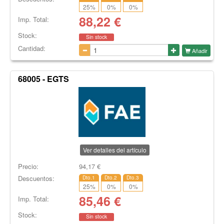
25
%
0
%
0
%
88,22
€
Imp. Total:
Stock:
Sin stock
Cantidad:
Añadir
68005 - EGTS
Ver detalles del artículo
Precio:
94,17
€
Descuentos:
Dto.1
Dto.2
Dto.3
25
%
0
%
0
%
85,46
€
Imp. Total:
Stock:
Sin stock