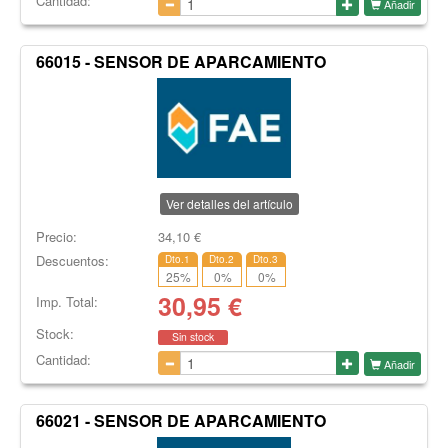
Cantidad:
Añadir
66015 - SENSOR DE APARCAMIENTO
Ver detalles del artículo
Precio:
34,10
€
Descuentos:
Dto.1
Dto.2
Dto.3
25
%
0
%
0
%
30,95
€
Imp. Total:
Stock:
Sin stock
Cantidad:
Añadir
66021 - SENSOR DE APARCAMIENTO