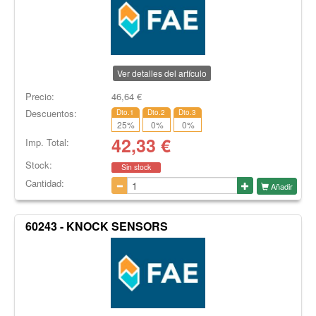
Ver detalles del artículo
Precio:
46,64
€
Descuentos:
Dto.1
Dto.2
Dto.3
25
%
0
%
0
%
42,33
€
Imp. Total:
Stock:
Sin stock
Cantidad:
Añadir
60243 - KNOCK SENSORS