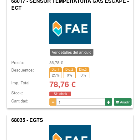
68017 - SENSOR TEMPERATURA GAS ESCAPE -
EGT
Ver detalles del artículo
Precio:
86,78
€
Descuentos:
Dto.1
Dto.2
Dto.3
25
%
0
%
0
%
78,76
€
Imp. Total:
Stock:
Sin stock
Cantidad:
Añadir
68035 - EGTS