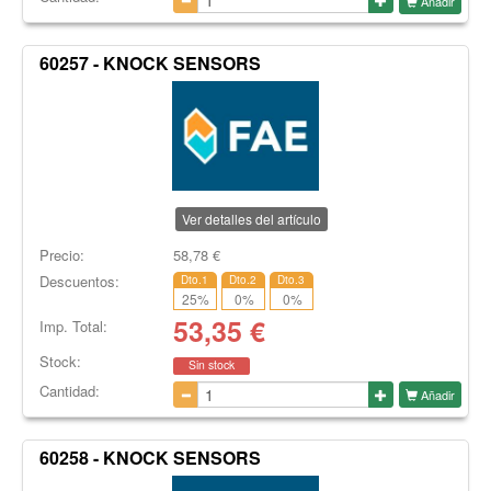
Añadir
60257 - KNOCK SENSORS
Ver detalles del artículo
Precio:
58,78
€
Descuentos:
Dto.1
Dto.2
Dto.3
25
%
0
%
0
%
53,35
€
Imp. Total:
Stock:
Sin stock
Cantidad:
Añadir
60258 - KNOCK SENSORS