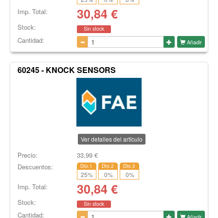
30,84
€
Imp. Total:
Stock:
Sin stock
Cantidad:
Añadir
60245 - KNOCK SENSORS
Ver detalles del artículo
Precio:
33,99
€
Descuentos:
Dto.1
Dto.2
Dto.3
25
%
0
%
0
%
30,84
€
Imp. Total:
Stock:
Sin stock
Cantidad:
Añadir