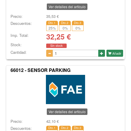
Ver detalles del artículo
Precio:
35,53
€
Descuentos:
Dto.1
Dto.2
Dto.3
25
%
0
%
0
%
32,25
€
Imp. Total:
Stock:
Sin stock
Cantidad:
Añadir
66012 - SENSOR PARKING
Ver detalles del artículo
Precio:
42,10
€
Descuentos:
Dto.1
Dto.2
Dto.3