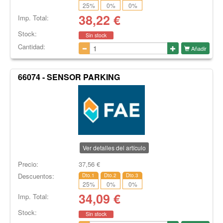
25
%
0
%
0
%
38,22
€
Imp. Total:
Stock:
Sin stock
Cantidad:
Añadir
66074 - SENSOR PARKING
Ver detalles del artículo
Precio:
37,56
€
Descuentos:
Dto.1
Dto.2
Dto.3
25
%
0
%
0
%
34,09
€
Imp. Total:
Stock:
Sin stock