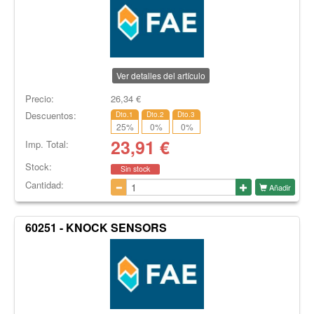
Ver detalles del artículo
Precio:
26,34
€
Descuentos:
Dto.1
Dto.2
Dto.3
25
%
0
%
0
%
23,91
€
Imp. Total:
Stock:
Sin stock
Cantidad:
Añadir
60251 - KNOCK SENSORS