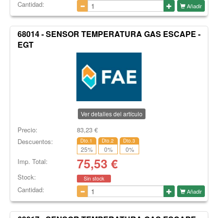
Cantidad:
Añadir
68014 - SENSOR TEMPERATURA GAS ESCAPE -
EGT
Ver detalles del artículo
Precio:
83,23
€
Descuentos:
Dto.1
Dto.2
Dto.3
25
%
0
%
0
%
75,53
€
Imp. Total:
Stock:
Sin stock
Cantidad:
Añadir