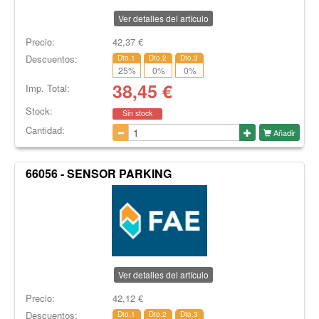
Ver detalles del artículo
Precio:
42,37
€
Descuentos:
Dto.1
Dto.2
Dto.3
25
%
0
%
0
%
38,45
€
Imp. Total:
Stock:
Sin stock
Cantidad:
Añadir
66056 - SENSOR PARKING
Ver detalles del artículo
Precio:
42,12
€
Descuentos:
Dto.1
Dto.2
Dto.3