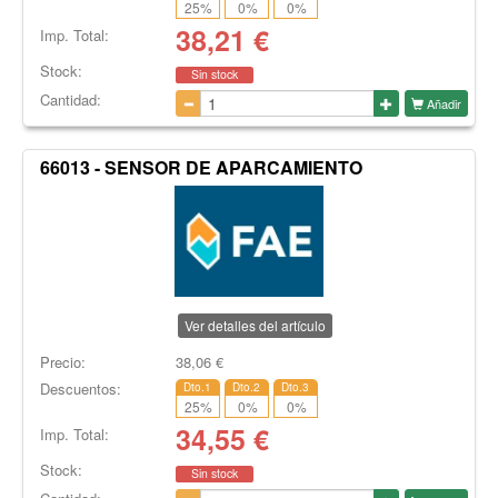
25
%
0
%
0
%
38,21
€
Imp. Total:
Stock:
Sin stock
Cantidad:
Añadir
66013 - SENSOR DE APARCAMIENTO
Ver detalles del artículo
Precio:
38,06
€
Descuentos:
Dto.1
Dto.2
Dto.3
25
%
0
%
0
%
34,55
€
Imp. Total:
Stock:
Sin stock