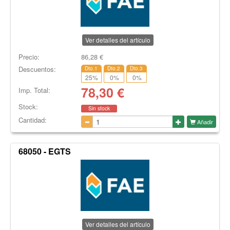
Ver detalles del artículo
Precio:
86,28
€
Descuentos:
Dto.1
Dto.2
Dto.3
25
%
0
%
0
%
78,30
€
Imp. Total:
Stock:
Sin stock
Cantidad:
Añadir
68050 - EGTS
Ver detalles del artículo