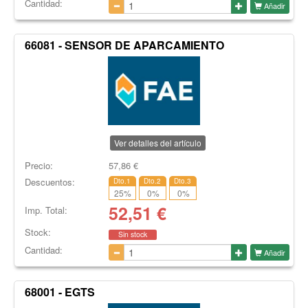
Cantidad:
Añadir
66081 - SENSOR DE APARCAMIENTO
Ver detalles del artículo
Precio:
57,86
€
Descuentos:
Dto.1
Dto.2
Dto.3
25
%
0
%
0
%
52,51
€
Imp. Total:
Stock:
Sin stock
Cantidad:
Añadir
68001 - EGTS