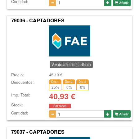
Cantidad:
Añadir
79036 - CAPTADORES
Ver detalles del artículo
Precio:
45,10
€
Descuentos:
Dto.1
Dto.2
Dto.3
25
%
0
%
0
%
40,93
€
Imp. Total:
Stock:
Sin stock
Cantidad:
Añadir
79037 - CAPTADORES