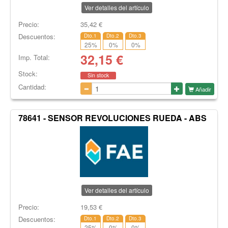
Ver detalles del artículo
Precio:
35,42
€
Descuentos:
Dto.1
Dto.2
Dto.3
25
%
0
%
0
%
32,15
€
Imp. Total:
Stock:
Sin stock
Cantidad:
Añadir
78641 - SENSOR REVOLUCIONES RUEDA - ABS
Ver detalles del artículo
Precio:
19,53
€
Descuentos:
Dto.1
Dto.2
Dto.3
25
%
0
%
0
%