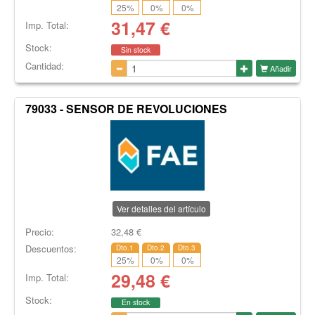
25
%
0
%
0
%
31,47
€
Imp. Total:
Stock:
Sin stock
Cantidad:
Añadir
79033 - SENSOR DE REVOLUCIONES
Ver detalles del artículo
Precio:
32,48
€
Descuentos:
Dto.1
Dto.2
Dto.3
25
%
0
%
0
%
29,48
€
Imp. Total:
Stock:
En stock