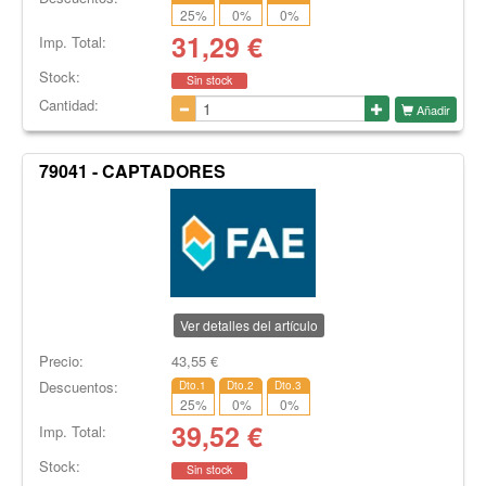
25
%
0
%
0
%
31,29
€
Imp. Total:
Stock:
Sin stock
Cantidad:
Añadir
79041 - CAPTADORES
Ver detalles del artículo
Precio:
43,55
€
Descuentos:
Dto.1
Dto.2
Dto.3
25
%
0
%
0
%
39,52
€
Imp. Total:
Stock:
Sin stock