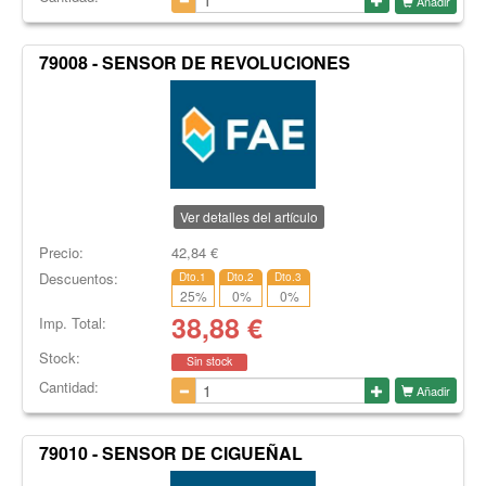
Añadir
79008 - SENSOR DE REVOLUCIONES
Ver detalles del artículo
Precio:
42,84
€
Descuentos:
Dto.1
Dto.2
Dto.3
25
%
0
%
0
%
38,88
€
Imp. Total:
Stock:
Sin stock
Cantidad:
Añadir
79010 - SENSOR DE CIGUEÑAL