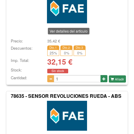
Ver detalles del artículo
Precio:
35,42
€
Descuentos:
Dto.1
Dto.2
Dto.3
25
%
0
%
0
%
32,15
€
Imp. Total:
Stock:
Sin stock
Cantidad:
Añadir
78635 - SENSOR REVOLUCIONES RUEDA - ABS