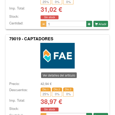
25
%
0
%
0
%
31,02
€
Imp. Total:
Stock:
Sin stock
Cantidad:
Añadir
79019 - CAPTADORES
Ver detalles del artículo
Precio:
42,94
€
Descuentos:
Dto.1
Dto.2
Dto.3
25
%
0
%
0
%
38,97
€
Imp. Total:
Stock:
Sin stock