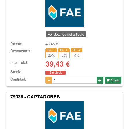
Ver detalles del artículo
Precio:
43,45
€
Descuentos:
Dto.1
Dto.2
Dto.3
25
%
0
%
0
%
39,43
€
Imp. Total:
Stock:
Sin stock
Cantidad:
Añadir
79038 - CAPTADORES