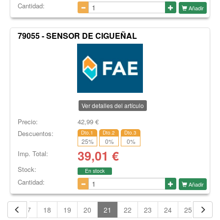
Cantidad:
Añadir
79055 - SENSOR DE CIGUEÑAL
Ver detalles del artículo
Precio:
42,99
€
Descuentos:
Dto.1
Dto.2
Dto.3
25
%
0
%
0
%
39,01
€
Imp. Total:
Stock:
En stock
Cantidad:
Añadir
16
17
18
19
20
21
22
23
24
25
26