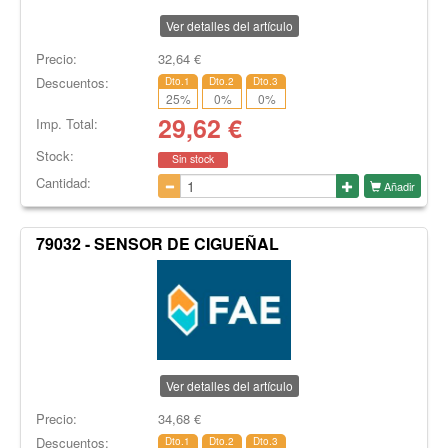
Ver detalles del artículo
Precio:
32,64
€
Descuentos:
Dto.1
Dto.2
Dto.3
25
%
0
%
0
%
29,62
€
Imp. Total:
Stock:
Sin stock
Cantidad:
Añadir
79032 - SENSOR DE CIGUEÑAL
Ver detalles del artículo
Precio:
34,68
€
Descuentos:
Dto.1
Dto.2
Dto.3