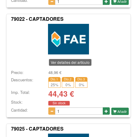
Cantidad:
Añadir
79022 - CAPTADORES
Ver detalles del artículo
Precio:
48,96
€
Descuentos:
Dto.1
Dto.2
Dto.3
25
%
0
%
0
%
44,43
€
Imp. Total:
Stock:
Sin stock
Cantidad:
Añadir
79025 - CAPTADORES