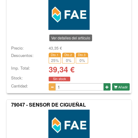
Ver detalles del artículo
Precio:
43,35
€
Descuentos:
Dto.1
Dto.2
Dto.3
25
%
0
%
0
%
39,34
€
Imp. Total:
Stock:
Sin stock
Cantidad:
Añadir
79047 - SENSOR DE CIGUEÑAL