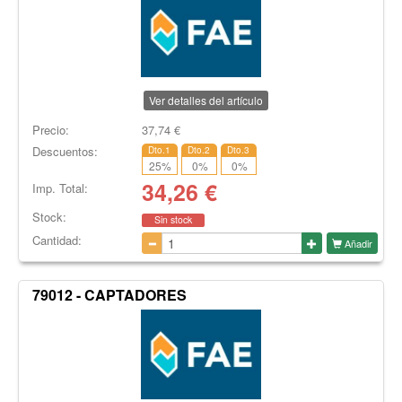
Ver detalles del artículo
Precio:
37,74
€
Descuentos:
Dto.1
Dto.2
Dto.3
25
%
0
%
0
%
34,26
€
Imp. Total:
Stock:
Sin stock
Cantidad:
Añadir
79012 - CAPTADORES