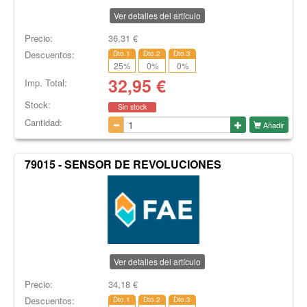
Ver detalles del artículo
Precio:
36,31
€
Descuentos:
Dto.1
Dto.2
Dto.3
25
%
0
%
0
%
32,95
€
Imp. Total:
Stock:
Sin stock
Cantidad:
Añadir
79015 - SENSOR DE REVOLUCIONES
Ver detalles del artículo
Precio:
34,18
€
Descuentos:
Dto.1
Dto.2
Dto.3