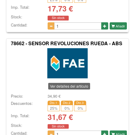
17,73
€
Imp. Total:
Stock:
Sin stock
Cantidad:
Añadir
78662 - SENSOR REVOLUCIONES RUEDA - ABS
Ver detalles del artículo
Precio:
34,90
€
Descuentos:
Dto.1
Dto.2
Dto.3
25
%
0
%
0
%
31,67
€
Imp. Total:
Stock:
Sin stock
Cantidad:
Añadir