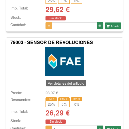
25
%
0
%
0
%
29,62
€
Imp. Total:
Stock:
Sin stock
Cantidad:
Añadir
79003 - SENSOR DE REVOLUCIONES
Ver detalles del artículo
Precio:
28,97
€
Descuentos:
Dto.1
Dto.2
Dto.3
25
%
0
%
0
%
26,29
€
Imp. Total:
Stock:
Sin stock
Cantidad: