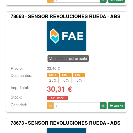
78663 - SENSOR REVOLUCIONES RUEDA - ABS
Ver detalles del artículo
Precio:
33,40
€
Descuentos:
Dto.1
Dto.2
Dto.3
25
%
0
%
0
%
30,31
€
Imp. Total:
Stock:
Sin stock
Cantidad:
Añadir
78673 - SENSOR REVOLUCIONES RUEDA - ABS