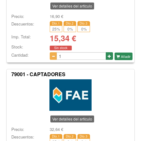
Ver detalles del artículo
Precio:
16,90
€
Descuentos:
Dto.1
Dto.2
Dto.3
25
%
0
%
0
%
15,34
€
Imp. Total:
Stock:
Sin stock
Cantidad:
Añadir
79001 - CAPTADORES
Ver detalles del artículo
Precio:
32,64
€
Descuentos:
Dto.1
Dto.2
Dto.3