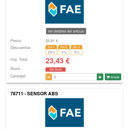
Ver detalles del artículo
Precio:
25,81
€
Descuentos:
Dto.1
Dto.2
Dto.3
25
%
0
%
0
%
23,43
€
Imp. Total:
Stock:
Sin stock
Cantidad:
Añadir
78711 - SENSOR ABS