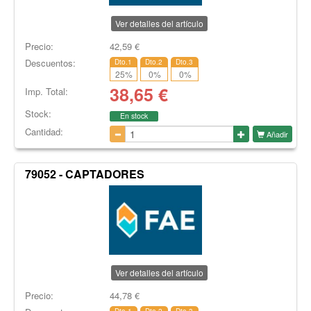
Ver detalles del artículo
Precio:
42,59
€
Descuentos:
Dto.1
Dto.2
Dto.3
25
%
0
%
0
%
38,65
€
Imp. Total:
Stock:
En stock
Cantidad:
Añadir
79052 - CAPTADORES
Ver detalles del artículo
Precio:
44,78
€
Dto.1
Dto.2
Dto.3