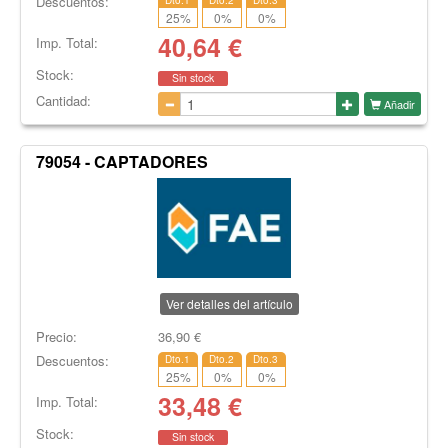
Descuentos:
25
%
0
%
0
%
40,64
€
Imp. Total:
Stock:
Sin stock
Cantidad:
Añadir
79054 - CAPTADORES
Ver detalles del artículo
Precio:
36,90
€
Descuentos:
Dto.1
Dto.2
Dto.3
25
%
0
%
0
%
33,48
€
Imp. Total:
Stock:
Sin stock