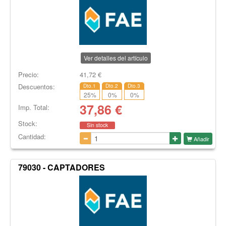
Ver detalles del artículo
Precio:
41,72
€
Descuentos:
Dto.1
Dto.2
Dto.3
25
%
0
%
0
%
37,86
€
Imp. Total:
Stock:
Sin stock
Cantidad:
Añadir
79030 - CAPTADORES