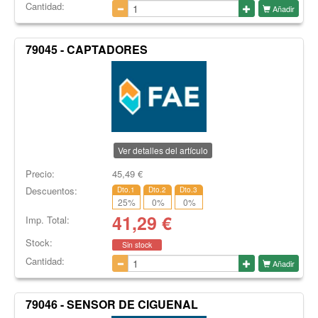
Cantidad:
Añadir
79045 - CAPTADORES
Ver detalles del artículo
Precio:
45,49
€
Descuentos:
Dto.1
Dto.2
Dto.3
25
%
0
%
0
%
41,29
€
Imp. Total:
Stock:
Sin stock
Cantidad:
Añadir
79046 - SENSOR DE CIGUENAL