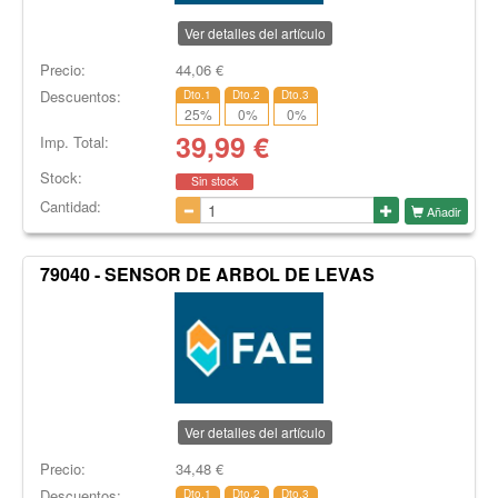
Ver detalles del artículo
Precio:
44,06
€
Descuentos:
Dto.1
Dto.2
Dto.3
25
%
0
%
0
%
39,99
€
Imp. Total:
Stock:
Sin stock
Cantidad:
Añadir
79040 - SENSOR DE ARBOL DE LEVAS
Ver detalles del artículo
Precio:
34,48
€
Descuentos:
Dto.1
Dto.2
Dto.3