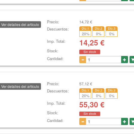
Precio:
14,72
€
Ver detalles del artículo
Descuentos:
Dto.1
Dto.2
Dto.3
20
%
0
%
0
%
14,25
€
Imp. Total:
Stock:
Sin stock
Cantidad:
Precio:
57,12
€
Ver detalles del artículo
Descuentos:
Dto.1
Dto.2
Dto.3
20
%
0
%
0
%
55,30
€
Imp. Total:
Stock:
Sin stock
Cantidad: