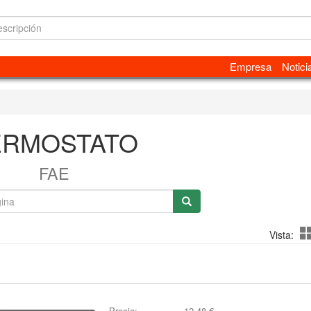
Empresa
Notici
ERMOSTATO
FAE
Vista:
Precio:
12,48
€