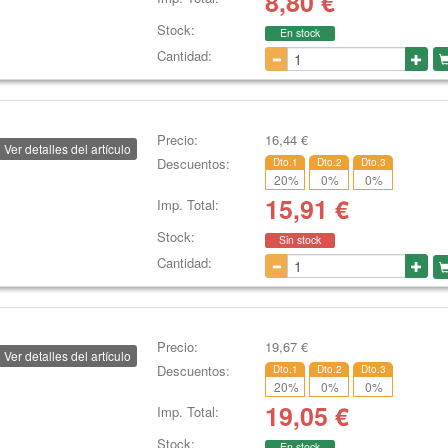
8,80
€
Stock:
En stock
Cantidad:
Precio:
16,44
€
Ver detalles del artículo
Descuentos:
Dto.1
Dto.2
Dto.3
20
%
0
%
0
%
15,91
€
Imp. Total:
Stock:
Sin stock
Cantidad:
Precio:
19,67
€
Ver detalles del artículo
Descuentos:
Dto.1
Dto.2
Dto.3
20
%
0
%
0
%
19,05
€
Imp. Total:
Stock:
En stock