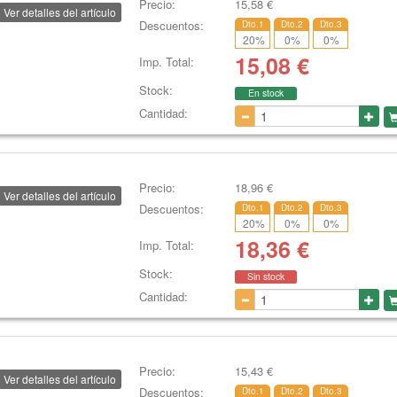
Precio:
15,58
€
Ver detalles del artículo
Descuentos:
Dto.1
Dto.2
Dto.3
20
%
0
%
0
%
15,08
€
Imp. Total:
Stock:
En stock
Cantidad:
Precio:
18,96
€
Ver detalles del artículo
Descuentos:
Dto.1
Dto.2
Dto.3
20
%
0
%
0
%
18,36
€
Imp. Total:
Stock:
Sin stock
Cantidad:
Precio:
15,43
€
Ver detalles del artículo
Descuentos:
Dto.1
Dto.2
Dto.3