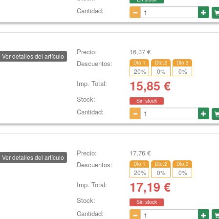
Cantidad:
Precio:
16,37
€
Ver detalles del artículo
Descuentos:
Dto.1
Dto.2
Dto.3
20
%
0
%
0
%
15,85
€
Imp. Total:
Stock:
Sin stock
Cantidad:
Precio:
17,76
€
Ver detalles del artículo
Descuentos:
Dto.1
Dto.2
Dto.3
20
%
0
%
0
%
17,19
€
Imp. Total:
Stock:
Sin stock
Cantidad: