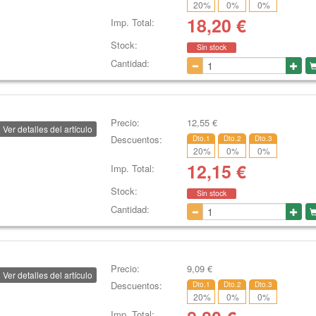
20
%
0
%
0
%
18,20
€
Imp. Total:
Stock:
Sin stock
Cantidad:
Precio:
12,55
€
Ver detalles del artículo
Descuentos:
Dto.1
Dto.2
Dto.3
20
%
0
%
0
%
12,15
€
Imp. Total:
Stock:
Sin stock
Cantidad:
Precio:
9,09
€
Ver detalles del artículo
Descuentos:
Dto.1
Dto.2
Dto.3
20
%
0
%
0
%
Imp. Total: