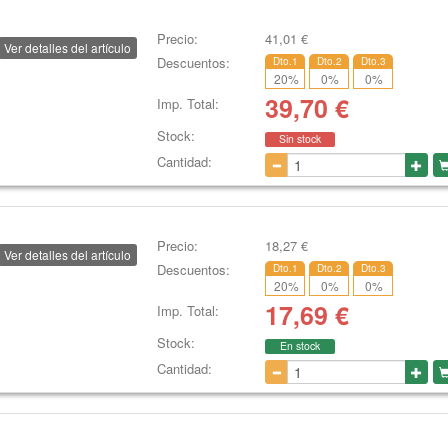
Precio:
41,01
€
Ver detalles del artículo
Descuentos:
Dto.1
Dto.2
Dto.3
20
%
0
%
0
%
39,70
€
Imp. Total:
Stock:
Sin stock
Cantidad:
Precio:
18,27
€
Ver detalles del artículo
Descuentos:
Dto.1
Dto.2
Dto.3
20
%
0
%
0
%
17,69
€
Imp. Total:
Stock:
En stock
Cantidad: