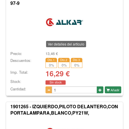
97-9
Ver detalles del artículo
Precio:
13,46
€
Descuentos:
Dto.1
Dto.2
Dto.3
0
%
0
%
0
%
16,29
€
Imp. Total:
Stock:
Sin stock
Cantidad:
Añadir
1901265 - IZQUIERDO,PILOTO DELANTERO,CON
PORTALAMPARA,BLANCO,PY21W,