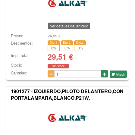
Ver detalles del artículo
Precio:
24,39
€
Descuentos:
Dto.1
Dto.2
Dto.3
0
%
0
%
0
%
29,51
€
Imp. Total:
Stock:
Sin stock
Cantidad:
Añadir
1901277 - IZQUIERDO,PILOTO DELANTERO,CON
PORTALAMPARA,BLANCO,P21W,