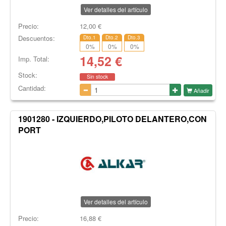
Ver detalles del artículo
Precio:
12,00
€
Descuentos:
Dto.1
Dto.2
Dto.3
0
%
0
%
0
%
14,52
€
Imp. Total:
Stock:
Sin stock
Cantidad:
Añadir
1901280 - IZQUIERDO,PILOTO DELANTERO,CON
PORT
Ver detalles del artículo
Precio:
16,88
€