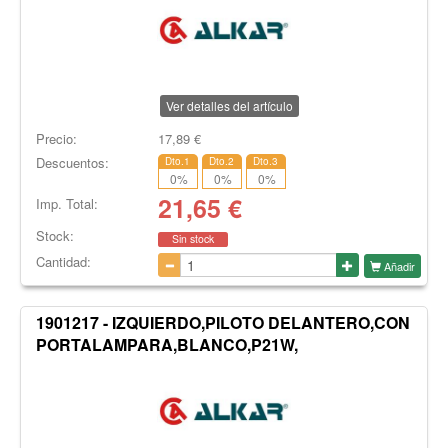
Ver detalles del artículo
Precio:
17,89
€
Descuentos:
Dto.1
Dto.2
Dto.3
0
%
0
%
0
%
21,65
€
Imp. Total:
Stock:
Sin stock
Cantidad:
Añadir
1901217 - IZQUIERDO,PILOTO DELANTERO,CON
PORTALAMPARA,BLANCO,P21W,