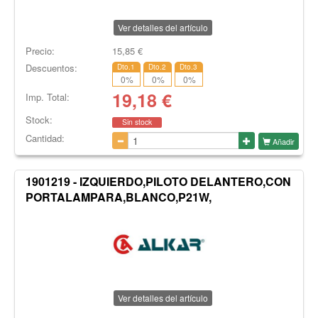
Ver detalles del artículo
Precio:
15,85
€
Descuentos:
Dto.1
Dto.2
Dto.3
0
%
0
%
0
%
19,18
€
Imp. Total:
Stock:
Sin stock
Cantidad:
Añadir
1901219 - IZQUIERDO,PILOTO DELANTERO,CON
PORTALAMPARA,BLANCO,P21W,
Ver detalles del artículo