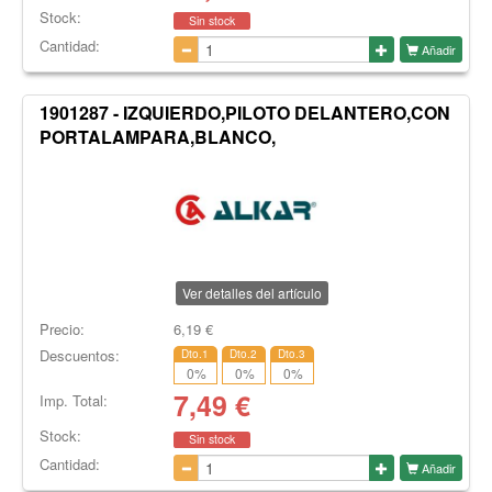
Stock:
Sin stock
Cantidad:
Añadir
1901287 - IZQUIERDO,PILOTO DELANTERO,CON
PORTALAMPARA,BLANCO,
Ver detalles del artículo
Precio:
6,19
€
Descuentos:
Dto.1
Dto.2
Dto.3
0
%
0
%
0
%
7,49
€
Imp. Total:
Stock:
Sin stock
Cantidad:
Añadir