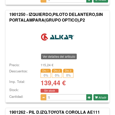
1901250 - IZQUIERDO,PILOTO DELANTERO,SIN
PORTALAMPARA(GRUPO OPTICO),P2
Ver detalles del artículo
Precio:
115,24
€
Descuentos:
Dto.1
Dto.2
Dto.3
0
%
0
%
0
%
139,44
€
Imp. Total:
Stock:
Sin stock
Cantidad:
Añadir
1901262 - PIL D.IZQ.TOYOTA COROLLA AE111