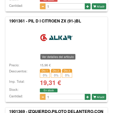
Cantidad:
Añadir
1901361 - PIL D I CITROEN ZX (91-)BL
Ver detalles del artículo
Precio:
15,96
€
Descuentos:
Dto.1
Dto.2
Dto.3
0
%
0
%
0
%
19,31
€
Imp. Total:
Stock:
En stock
Cantidad:
Añadir
1901369 - IZQUIERDO,PILOTO DELANTERO,CON