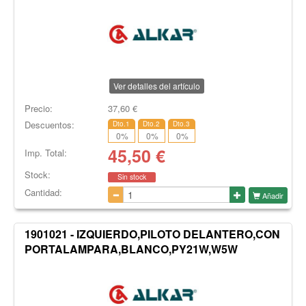
Ver detalles del artículo
Precio:
37,60
€
Descuentos:
Dto.1
Dto.2
Dto.3
0
%
0
%
0
%
45,50
€
Imp. Total:
Stock:
Sin stock
Cantidad:
Añadir
1901021 - IZQUIERDO,PILOTO DELANTERO,CON
PORTALAMPARA,BLANCO,PY21W,W5W