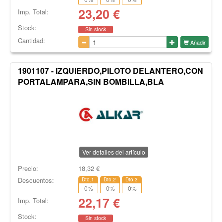
23,20
€
Imp. Total:
Stock:
Sin stock
Cantidad:
Añadir
1901107 - IZQUIERDO,PILOTO DELANTERO,CON
PORTALAMPARA,SIN BOMBILLA,BLA
Ver detalles del artículo
Precio:
18,32
€
Descuentos:
Dto.1
Dto.2
Dto.3
0
%
0
%
0
%
22,17
€
Imp. Total:
Stock:
Sin stock