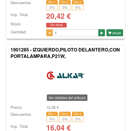
Descuentos:
Dto.1
Dto.2
Dto.3
0
%
0
%
0
%
20,42
€
Imp. Total:
Stock:
Sin stock
Cantidad:
Añadir
1901285 - IZQUIERDO,PILOTO DELANTERO,CON
PORTALAMPARA,P21W,
Ver detalles del artículo
Precio:
13,26
€
Descuentos:
Dto.1
Dto.2
Dto.3
0
%
0
%
0
%
16,04
€
Imp. Total: