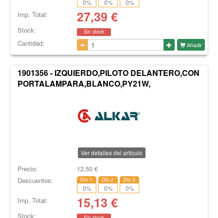
0
%
0
%
0
%
27,39
€
Imp. Total:
Stock:
Sin stock
Cantidad:
Añadir
1901356 - IZQUIERDO,PILOTO DELANTERO,CON
PORTALAMPARA,BLANCO,PY21W,
Ver detalles del artículo
Precio:
12,50
€
Descuentos:
Dto.1
Dto.2
Dto.3
0
%
0
%
0
%
15,13
€
Imp. Total:
Stock:
Sin stock