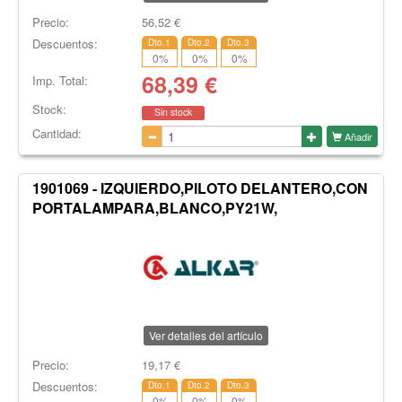
Precio:
56,52
€
Descuentos:
Dto.1
Dto.2
Dto.3
0
%
0
%
0
%
68,39
€
Imp. Total:
Stock:
Sin stock
Cantidad:
Añadir
1901069 - IZQUIERDO,PILOTO DELANTERO,CON
PORTALAMPARA,BLANCO,PY21W,
Ver detalles del artículo
Precio:
19,17
€
Descuentos:
Dto.1
Dto.2
Dto.3
0
%
0
%
0
%