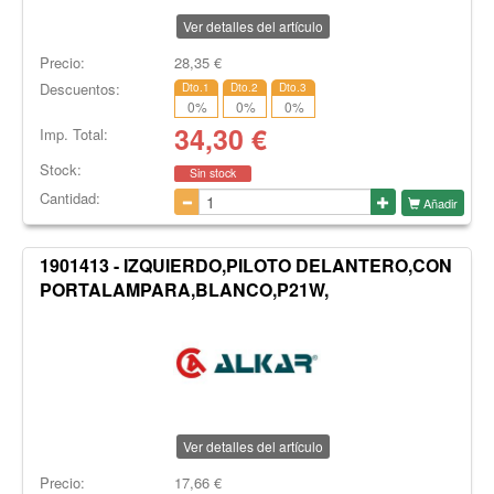
Ver detalles del artículo
Precio:
28,35
€
Descuentos:
Dto.1
Dto.2
Dto.3
0
%
0
%
0
%
34,30
€
Imp. Total:
Stock:
Sin stock
Cantidad:
Añadir
1901413 - IZQUIERDO,PILOTO DELANTERO,CON
PORTALAMPARA,BLANCO,P21W,
Ver detalles del artículo
Precio:
17,66
€