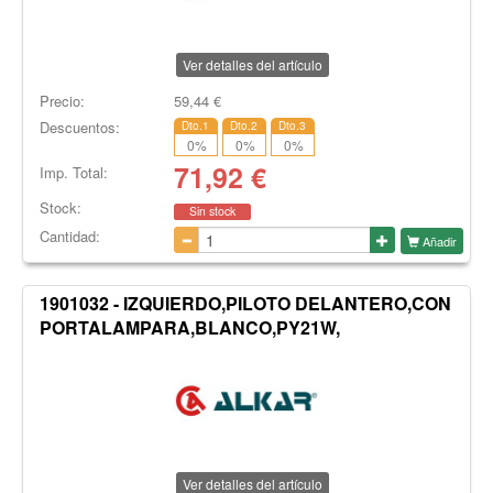
Ver detalles del artículo
Precio:
59,44
€
Descuentos:
Dto.1
Dto.2
Dto.3
0
%
0
%
0
%
71,92
€
Imp. Total:
Stock:
Sin stock
Cantidad:
Añadir
1901032 - IZQUIERDO,PILOTO DELANTERO,CON
PORTALAMPARA,BLANCO,PY21W,
Ver detalles del artículo