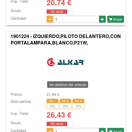
20,74
€
Imp. Total:
Stock:
Sin stock
Cantidad:
Añadir
1901224 - IZQUIERDO,PILOTO DELANTERO,CON
PORTALAMPARA,BLANCO,P21W,
Ver detalles del artículo
Precio:
21,84
€
Descuentos:
Dto.1
Dto.2
Dto.3
0
%
0
%
0
%
26,43
€
Imp. Total:
Stock:
Sin stock
Cantidad:
Añadir