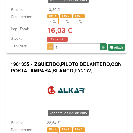
Precio:
13,25
€
Descuentos:
Dto.1
Dto.2
Dto.3
0
%
0
%
0
%
16,03
€
Imp. Total:
Stock:
Sin stock
Cantidad:
Añadir
1901355 - IZQUIERDO,PILOTO DELANTERO,CON
PORTALAMPARA,BLANCO,PY21W,
Ver detalles del artículo
Precio:
22,64
€
Descuentos:
Dto.1
Dto.2
Dto.3