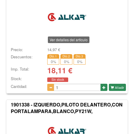
Ver detalles del artículo
Precio:
14,97
€
Descuentos:
Dto.1
Dto.2
Dto.3
0
%
0
%
0
%
18,11
€
Imp. Total:
Stock:
Sin stock
Cantidad:
Añadir
1901338 - IZQUIERDO,PILOTO DELANTERO,CON
PORTALAMPARA,BLANCO,PY21W,