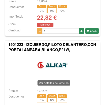
Precio:
18,86
€
Descuentos:
Dto.1
Dto.2
Dto.3
0
%
0
%
0
%
22,82
€
Imp. Total:
Stock:
Sin stock
Cantidad:
Añadir
1901223 - IZQUIERDO,PILOTO DELANTERO,CON
PORTALAMPARA,BLANCO,P21W,
Ver detalles del artículo
Precio:
17,14
€
Descuentos:
Dto.1
Dto.2
Dto.3
0
%
0
%
0
%