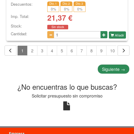
Descuentos:
Dto.1
Dto.2
Dto.3
0
%
0
%
0
%
21,37
€
Imp. Total:
Stock:
Sin stock
Cantidad:
Añadir
1
2
3
4
5
6
7
8
9
10
11
Siguiente
→
¿No encuentras lo que buscas?
Solicitar presupuesto sin compromiso
Empresa