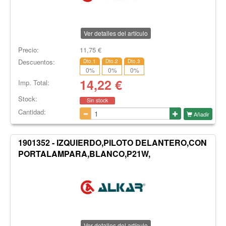
Ver detalles del artículo
Precio:
11,75
€
Descuentos:
Dto.1
Dto.2
Dto.3
0
%
0
%
0
%
14,22
€
Imp. Total:
Stock:
Sin stock
Cantidad:
Añadir
1901352 - IZQUIERDO,PILOTO DELANTERO,CON
PORTALAMPARA,BLANCO,P21W,
Ver detalles del artículo