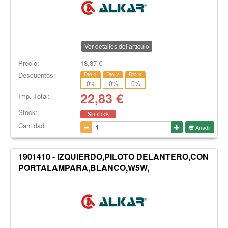
Ver detalles del artículo
Precio:
18,87
€
Descuentos:
Dto.1
Dto.2
Dto.3
0
%
0
%
0
%
22,83
€
Imp. Total:
Stock:
Sin stock
Cantidad:
Añadir
1901410 - IZQUIERDO,PILOTO DELANTERO,CON
PORTALAMPARA,BLANCO,W5W,