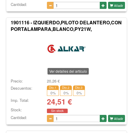
Cantidad:
Añadir
1901116 - IZQUIERDO,PILOTO DELANTERO,CON
PORTALAMPARA,BLANCO,PY21W,
Ver detalles del artículo
Precio:
20,26
€
Descuentos:
Dto.1
Dto.2
Dto.3
0
%
0
%
0
%
24,51
€
Imp. Total:
Stock:
Sin stock
Cantidad:
Añadir