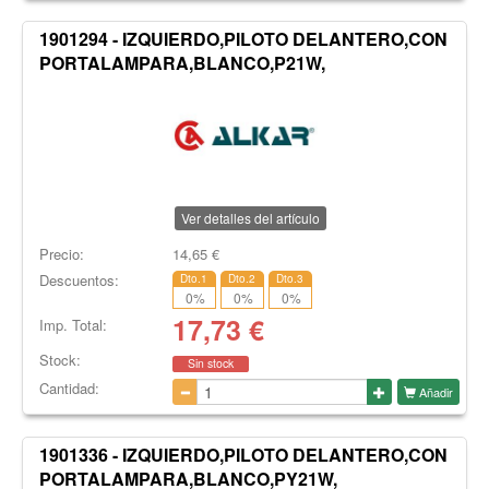
1901294 - IZQUIERDO,PILOTO DELANTERO,CON
PORTALAMPARA,BLANCO,P21W,
Ver detalles del artículo
Precio:
14,65
€
Descuentos:
Dto.1
Dto.2
Dto.3
0
%
0
%
0
%
17,73
€
Imp. Total:
Stock:
Sin stock
Cantidad:
Añadir
1901336 - IZQUIERDO,PILOTO DELANTERO,CON
PORTALAMPARA,BLANCO,PY21W,