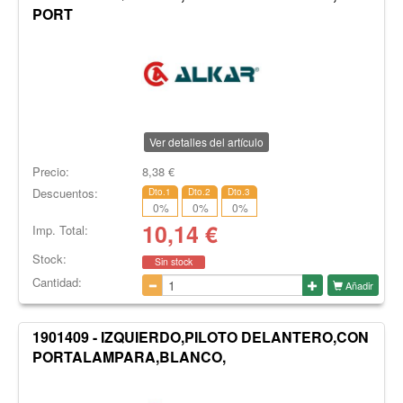
PORT
Ver detalles del artículo
Precio:
8,38
€
Descuentos:
Dto.1
Dto.2
Dto.3
0
%
0
%
0
%
10,14
€
Imp. Total:
Stock:
Sin stock
Cantidad:
Añadir
1901409 - IZQUIERDO,PILOTO DELANTERO,CON
PORTALAMPARA,BLANCO,