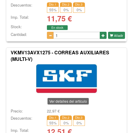
Descuentos:
Dto.1
Dto.2
Dto.3
55
%
0
%
0
%
11,75
€
Imp. Total:
Stock:
En stock
Cantidad:
Añadir
VKMV13AVX1275 - CORREAS AUXILIARES
(MULTI-V)
Ver detalles del artículo
Precio:
22,97
€
Descuentos:
Dto.1
Dto.2
Dto.3
55
%
0
%
0
%
12,51
€
Imp. Total: