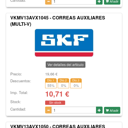
Cantidad:
Añadir
VKMV13AVX1045 - CORREAS AUXILIARES
(MULTI-V)
Ver detalles del artículo
Precio:
19,66
€
Descuentos:
Dto.1
Dto.2
Dto.3
55
%
0
%
0
%
10,71
€
Imp. Total:
Stock:
Sin stock
Cantidad:
Añadir
VKMV13AVX1050 - CORREAS AUXILIARES