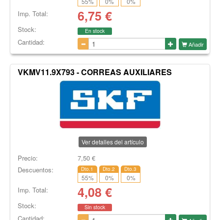
55
%
0
%
0
%
6,75
€
Imp. Total:
Stock:
En stock
Cantidad:
Añadir
VKMV11.9X793 - CORREAS AUXILIARES
Ver detalles del artículo
Precio:
7,50
€
Descuentos:
Dto.1
Dto.2
Dto.3
55
%
0
%
0
%
4,08
€
Imp. Total:
Stock:
Sin stock
Cantidad: