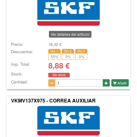
Ver detalles del artículo
Precio:
16,32
€
Descuentos:
Dto.1
Dto.2
Dto.3
55
%
0
%
0
%
8,88
€
Imp. Total:
Stock:
Sin stock
Cantidad:
Añadir
VKMV137X975 - CORREA AUXILIAR