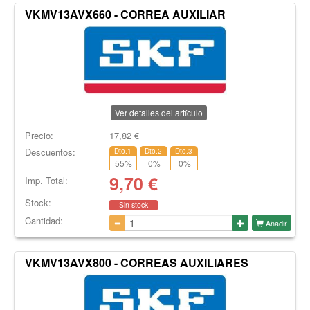
VKMV13AVX660 - CORREA AUXILIAR
Ver detalles del artículo
Precio:
17,82
€
Descuentos:
Dto.1
Dto.2
Dto.3
55
%
0
%
0
%
9,70
€
Imp. Total:
Stock:
Sin stock
Cantidad:
Añadir
VKMV13AVX800 - CORREAS AUXILIARES