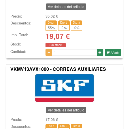
Ver detalles del artículo
Precio:
35,02
€
Descuentos:
Dto.1
Dto.2
Dto.3
55
%
0
%
0
%
19,07
€
Imp. Total:
Stock:
Sin stock
Cantidad:
Añadir
VKMV13AVX1000 - CORREAS AUXILIARES
Ver detalles del artículo
Precio:
17,06
€
Descuentos:
Dto.1
Dto.2
Dto.3