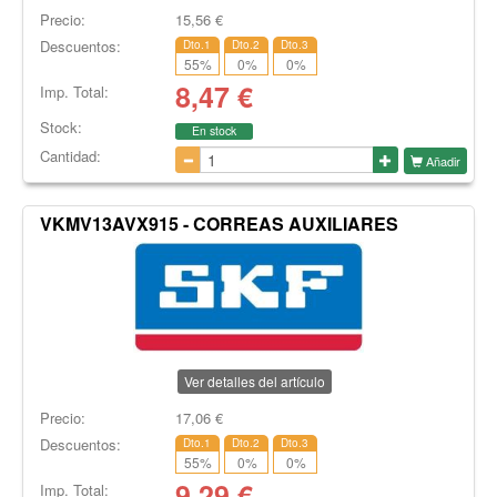
Precio:
15,56
€
Descuentos:
Dto.1
Dto.2
Dto.3
55
%
0
%
0
%
8,47
€
Imp. Total:
Stock:
En stock
Cantidad:
Añadir
VKMV13AVX915 - CORREAS AUXILIARES
Ver detalles del artículo
Precio:
17,06
€
Descuentos:
Dto.1
Dto.2
Dto.3
55
%
0
%
0
%
9,29
€
Imp. Total: