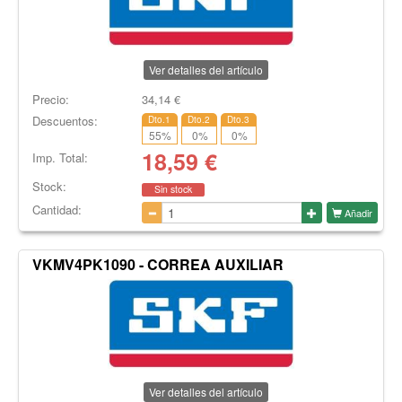
Ver detalles del artículo
Precio:
34,14
€
Descuentos:
Dto.1
Dto.2
Dto.3
55
%
0
%
0
%
18,59
€
Imp. Total:
Stock:
Sin stock
Cantidad:
Añadir
VKMV4PK1090 - CORREA AUXILIAR
Ver detalles del artículo