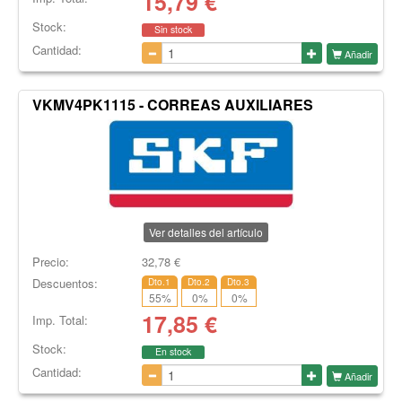
15,79
€
Stock:
Sin stock
Cantidad:
Añadir
VKMV4PK1115 - CORREAS AUXILIARES
Ver detalles del artículo
Precio:
32,78
€
Descuentos:
Dto.1
Dto.2
Dto.3
55
%
0
%
0
%
17,85
€
Imp. Total:
Stock:
En stock
Cantidad:
Añadir