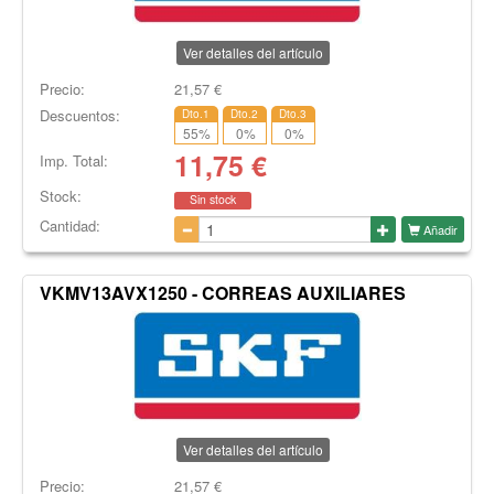
Ver detalles del artículo
Precio:
21,57
€
Descuentos:
Dto.1
Dto.2
Dto.3
55
%
0
%
0
%
11,75
€
Imp. Total:
Stock:
Sin stock
Cantidad:
Añadir
VKMV13AVX1250 - CORREAS AUXILIARES
Ver detalles del artículo
Precio:
21,57
€