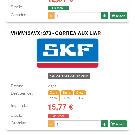
Stock:
En stock
Cantidad:
Añadir
VKMV13AVX1370 - CORREA AUXILIAR
Ver detalles del artículo
Precio:
28,95
€
Descuentos:
Dto.1
Dto.2
Dto.3
55
%
0
%
0
%
15,77
€
Imp. Total:
Stock:
Sin stock
Cantidad:
Añadir