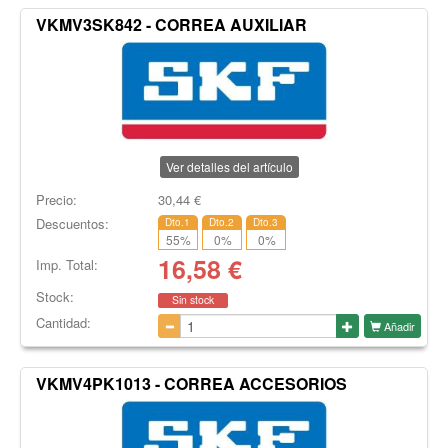
VKMV3SK842 - CORREA AUXILIAR
Ver detalles del artículo
Precio:
30,44
€
Descuentos:
Dto.1
Dto.2
Dto.3
55
%
0
%
0
%
16,58
€
Imp. Total:
Stock:
Sin stock
Cantidad:
Añadir
VKMV4PK1013 - CORREA ACCESORIOS