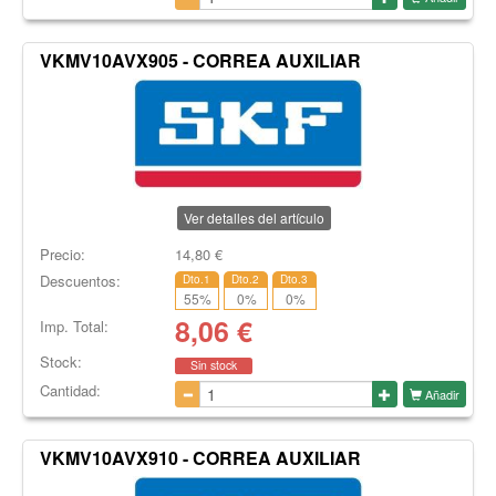
VKMV10AVX905 - CORREA AUXILIAR
Ver detalles del artículo
Precio:
14,80
€
Descuentos:
Dto.1
Dto.2
Dto.3
55
%
0
%
0
%
8,06
€
Imp. Total:
Stock:
Sin stock
Cantidad:
Añadir
VKMV10AVX910 - CORREA AUXILIAR