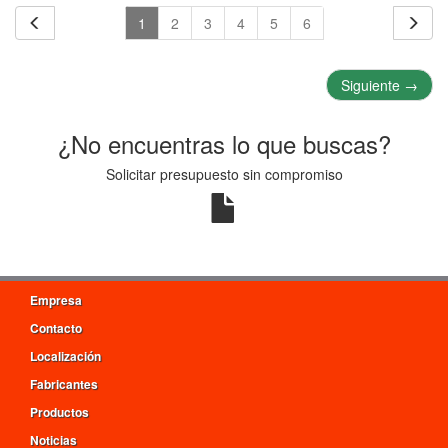
1
2
3
4
5
6
Siguiente
→
¿No encuentras lo que buscas?
Solicitar presupuesto sin compromiso
Empresa
Contacto
Localización
Fabricantes
Productos
Noticias