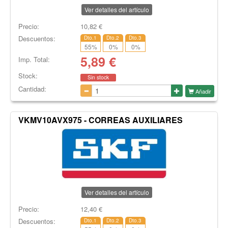
Ver detalles del artículo
Precio:
10,82
€
Descuentos:
Dto.1
Dto.2
Dto.3
55
%
0
%
0
%
5,89
€
Imp. Total:
Stock:
Sin stock
Cantidad:
Añadir
VKMV10AVX975 - CORREAS AUXILIARES
Ver detalles del artículo
Precio:
12,40
€
Descuentos:
Dto.1
Dto.2
Dto.3