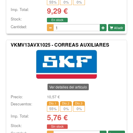
55
%
0
%
0
%
9,29
€
Imp. Total:
Stock:
En stock
Cantidad:
Añadir
VKMV13AVX1025 - CORREAS AUXILIARES
Ver detalles del artículo
Precio:
10,57
€
Descuentos:
Dto.1
Dto.2
Dto.3
55
%
0
%
0
%
5,76
€
Imp. Total:
Stock:
Sin stock