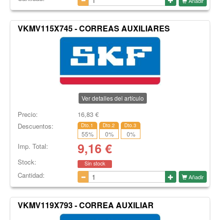
Añadir
VKMV115X745 - CORREAS AUXILIARES
Ver detalles del artículo
Precio:
16,83
€
Descuentos:
Dto.1
Dto.2
Dto.3
55
%
0
%
0
%
9,16
€
Imp. Total:
Stock:
Sin stock
Cantidad:
Añadir
VKMV119X793 - CORREA AUXILIAR