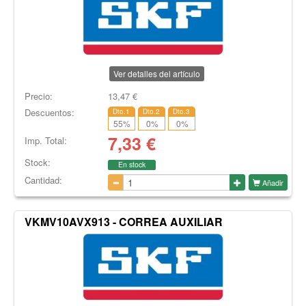
Ver detalles del artículo
Precio:
13,47
€
Descuentos:
Dto.1
Dto.2
Dto.3
55
%
0
%
0
%
7,33
€
Imp. Total:
Stock:
En stock
Cantidad:
Añadir
VKMV10AVX913 - CORREA AUXILIAR