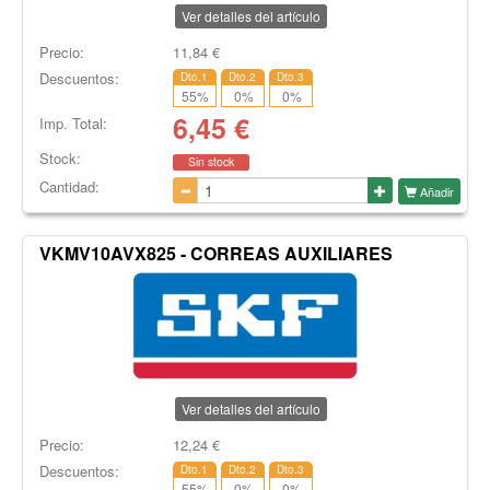
Ver detalles del artículo
Precio:
11,84
€
Descuentos:
Dto.1
Dto.2
Dto.3
55
%
0
%
0
%
6,45
€
Imp. Total:
Stock:
Sin stock
Cantidad:
Añadir
VKMV10AVX825 - CORREAS AUXILIARES
Ver detalles del artículo
Precio:
12,24
€
Descuentos:
Dto.1
Dto.2
Dto.3
55
%
0
%
0
%