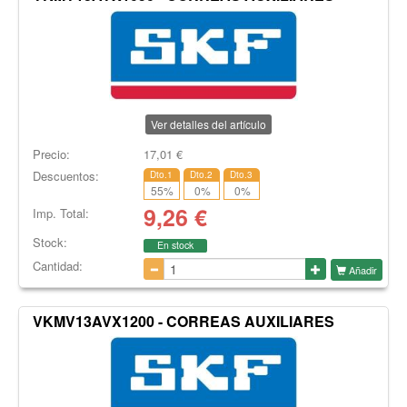
Ver detalles del artículo
Precio:
17,01
€
Descuentos:
Dto.1
Dto.2
Dto.3
55
%
0
%
0
%
9,26
€
Imp. Total:
Stock:
En stock
Cantidad:
Añadir
VKMV13AVX1200 - CORREAS AUXILIARES