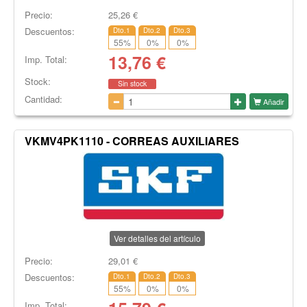
Precio:
25,26
€
Descuentos:
Dto.1
Dto.2
Dto.3
55
%
0
%
0
%
13,76
€
Imp. Total:
Stock:
Sin stock
Cantidad:
Añadir
VKMV4PK1110 - CORREAS AUXILIARES
Ver detalles del artículo
Precio:
29,01
€
Descuentos:
Dto.1
Dto.2
Dto.3
55
%
0
%
0
%
Imp. Total: