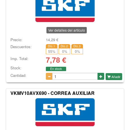
Ver detalles del artículo
Precio:
14,29
€
Descuentos:
Dto.1
Dto.2
Dto.3
55
%
0
%
0
%
7,78
€
Imp. Total:
Stock:
En stock
Cantidad:
Añadir
VKMV10AVX690 - CORREA AUXILIAR