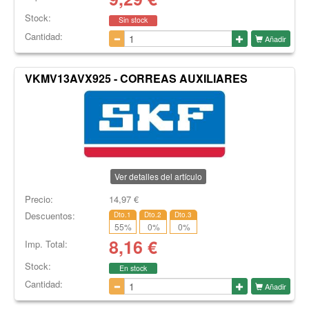
Stock:
Sin stock
Cantidad:
Añadir
VKMV13AVX925 - CORREAS AUXILIARES
Ver detalles del artículo
Precio:
14,97
€
Descuentos:
Dto.1
Dto.2
Dto.3
55
%
0
%
0
%
8,16
€
Imp. Total:
Stock:
En stock
Cantidad:
Añadir