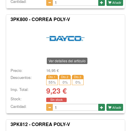
Cantidad:
Añadir
3PK800 - CORREA POLY-V
Ver detalles del artículo
Precio:
16,95
€
Descuentos:
Dto.1
Dto.2
Dto.3
55
%
0
%
0
%
9,23
€
Imp. Total:
Stock:
Sin stock
Cantidad:
Añadir
3PK812 - CORREA POLY-V