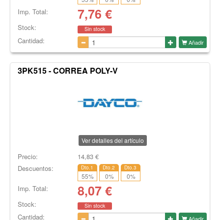
7,76
€
Imp. Total:
Stock:
Sin stock
Cantidad:
Añadir
3PK515 - CORREA POLY-V
Ver detalles del artículo
Precio:
14,83
€
Descuentos:
Dto.1
Dto.2
Dto.3
55
%
0
%
0
%
8,07
€
Imp. Total:
Stock:
Sin stock
Cantidad:
Añadir