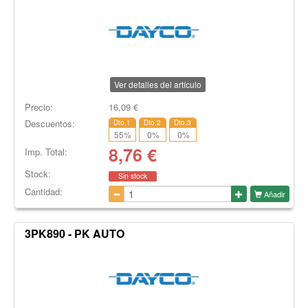
Ver detalles del artículo
Precio:
16,09
€
Descuentos:
Dto.1
Dto.2
Dto.3
55
%
0
%
0
%
8,76
€
Imp. Total:
Stock:
Sin stock
Cantidad:
Añadir
3PK890 - PK AUTO