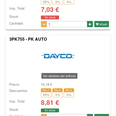
55
%
0
%
0
%
7,03
€
Imp. Total:
Stock:
Sin stock
Cantidad:
Añadir
3PK755 - PK AUTO
Ver detalles del artículo
Precio:
16,18
€
Descuentos:
Dto.1
Dto.2
Dto.3
55
%
0
%
0
%
8,81
€
Imp. Total:
Stock:
En stock