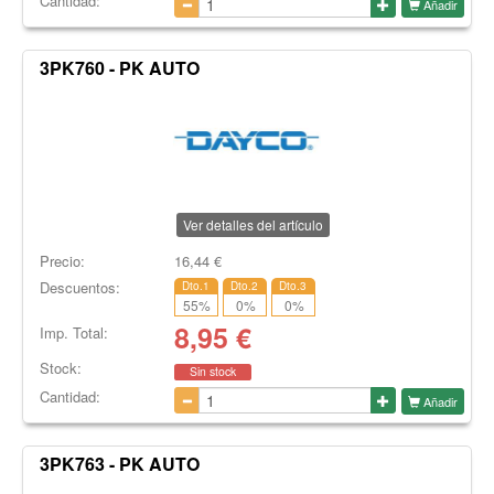
Cantidad:
Añadir
3PK760 - PK AUTO
Ver detalles del artículo
Precio:
16,44
€
Descuentos:
Dto.1
Dto.2
Dto.3
55
%
0
%
0
%
8,95
€
Imp. Total:
Stock:
Sin stock
Cantidad:
Añadir
3PK763 - PK AUTO