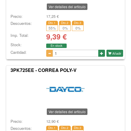
Ver detalles del artículo
Precio:
17,25
€
Descuentos:
Dto.1
Dto.2
Dto.3
55
%
0
%
0
%
9,39
€
Imp. Total:
Stock:
En stock
Cantidad:
Añadir
3PK725EE - CORREA POLY-V
Ver detalles del artículo
Precio:
12,90
€
Descuentos:
Dto.1
Dto.2
Dto.3