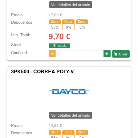
Ver detalles del artículo
Precio:
17,82
€
Descuentos:
Dto.1
Dto.2
Dto.3
55
%
0
%
0
%
9,70
€
Imp. Total:
Stock:
En stock
Cantidad:
Añadir
3PK500 - CORREA POLY-V
Ver detalles del artículo
Precio:
14,25
€
Descuentos:
Dto.1
Dto.2
Dto.3
55
%
0
%
0
%