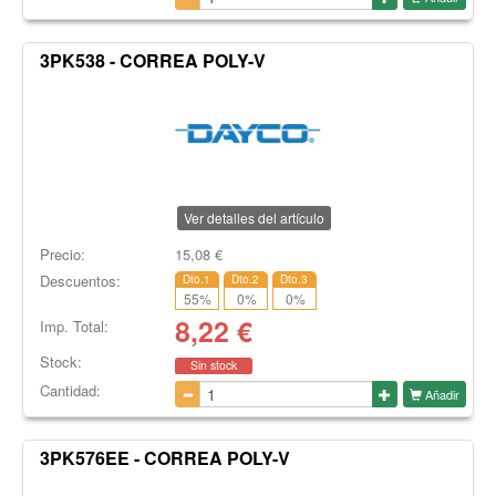
3PK538 - CORREA POLY-V
Ver detalles del artículo
Precio:
15,08
€
Descuentos:
Dto.1
Dto.2
Dto.3
55
%
0
%
0
%
8,22
€
Imp. Total:
Stock:
Sin stock
Cantidad:
Añadir
3PK576EE - CORREA POLY-V