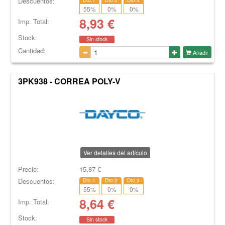
Descuentos:
55
%
0
%
0
%
8,93
€
Imp. Total:
Stock:
Sin stock
Cantidad:
Añadir
3PK938 - CORREA POLY-V
Ver detalles del artículo
Precio:
15,87
€
Descuentos:
Dto.1
Dto.2
Dto.3
55
%
0
%
0
%
8,64
€
Imp. Total:
Stock:
Sin stock