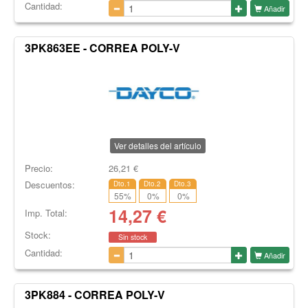
Cantidad:
Añadir
3PK863EE - CORREA POLY-V
Ver detalles del artículo
Precio:
26,21
€
Descuentos:
Dto.1
Dto.2
Dto.3
55
%
0
%
0
%
14,27
€
Imp. Total:
Stock:
Sin stock
Cantidad:
Añadir
3PK884 - CORREA POLY-V