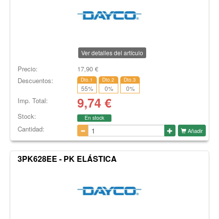
Ver detalles del artículo
Precio:
17,90
€
Descuentos:
Dto.1
Dto.2
Dto.3
55
%
0
%
0
%
9,74
€
Imp. Total:
Stock:
En stock
Cantidad:
Añadir
3PK628EE - PK ELÁSTICA