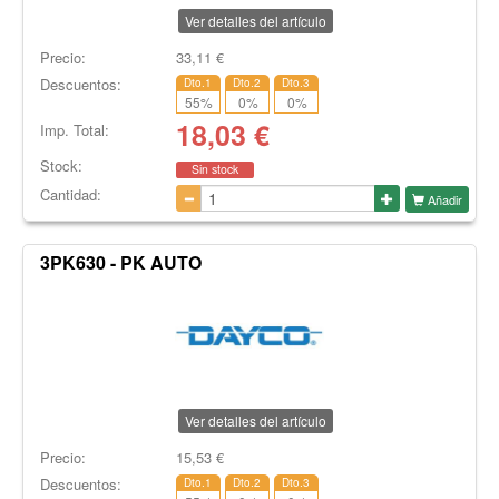
Ver detalles del artículo
Precio:
33,11
€
Descuentos:
Dto.1
Dto.2
Dto.3
55
%
0
%
0
%
18,03
€
Imp. Total:
Stock:
Sin stock
Cantidad:
Añadir
3PK630 - PK AUTO
Ver detalles del artículo
Precio:
15,53
€
Descuentos:
Dto.1
Dto.2
Dto.3