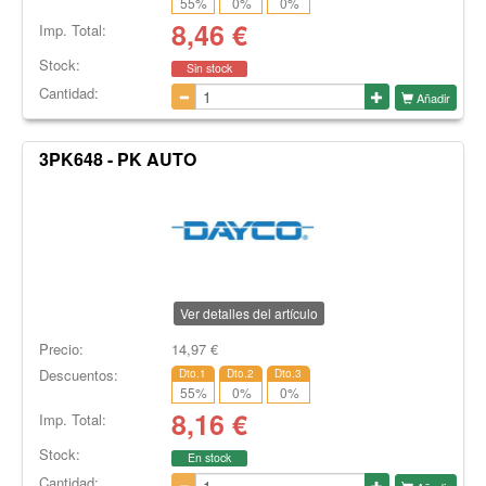
55
%
0
%
0
%
8,46
€
Imp. Total:
Stock:
Sin stock
Cantidad:
Añadir
3PK648 - PK AUTO
Ver detalles del artículo
Precio:
14,97
€
Descuentos:
Dto.1
Dto.2
Dto.3
55
%
0
%
0
%
8,16
€
Imp. Total:
Stock:
En stock
Cantidad: