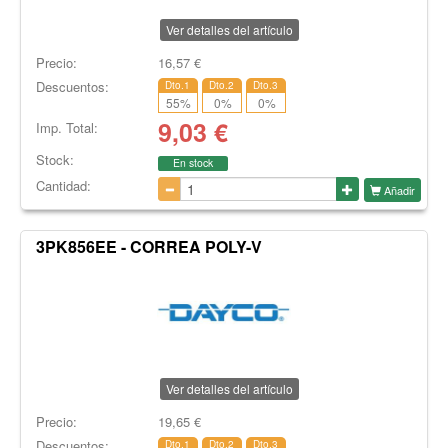
Ver detalles del artículo
Precio:
16,57
€
Descuentos:
Dto.1
Dto.2
Dto.3
55
%
0
%
0
%
9,03
€
Imp. Total:
Stock:
En stock
Cantidad:
Añadir
3PK856EE - CORREA POLY-V
Ver detalles del artículo
Precio:
19,65
€
Descuentos:
Dto.1
Dto.2
Dto.3