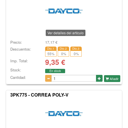
Ver detalles del artículo
Precio:
17,17
€
Descuentos:
Dto.1
Dto.2
Dto.3
55
%
0
%
0
%
9,35
€
Imp. Total:
Stock:
En stock
Cantidad:
Añadir
3PK775 - CORREA POLY-V