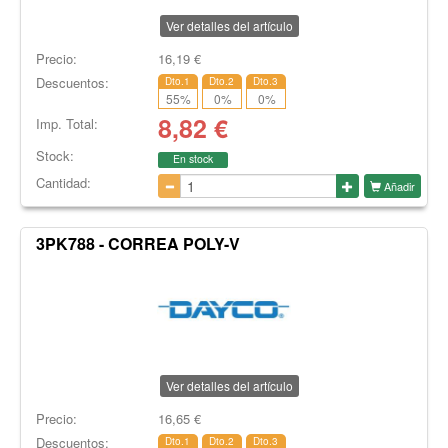
Ver detalles del artículo
Precio:
16,19
€
Descuentos:
Dto.1
Dto.2
Dto.3
55
%
0
%
0
%
8,82
€
Imp. Total:
Stock:
En stock
Cantidad:
Añadir
3PK788 - CORREA POLY-V
Ver detalles del artículo
Precio:
16,65
€
Descuentos:
Dto.1
Dto.2
Dto.3