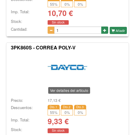
55
%
0
%
0
%
10,70
€
Imp. Total:
Stock:
Sin stock
Cantidad:
Añadir
3PK860S - CORREA POLY-V
Ver detalles del artículo
Precio:
17,13
€
Descuentos:
Dto.1
Dto.2
Dto.3
55
%
0
%
0
%
9,33
€
Imp. Total:
Stock:
Sin stock