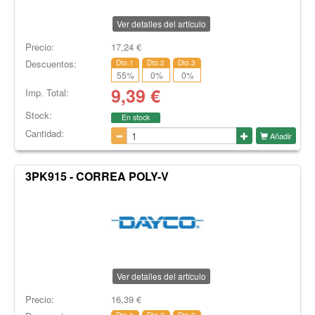
Ver detalles del artículo
Precio:
17,24
€
Descuentos:
Dto.1
Dto.2
Dto.3
55
%
0
%
0
%
9,39
€
Imp. Total:
Stock:
En stock
Cantidad:
Añadir
3PK915 - CORREA POLY-V
Ver detalles del artículo
Precio:
16,39
€
Dto.1
Dto.2
Dto.3