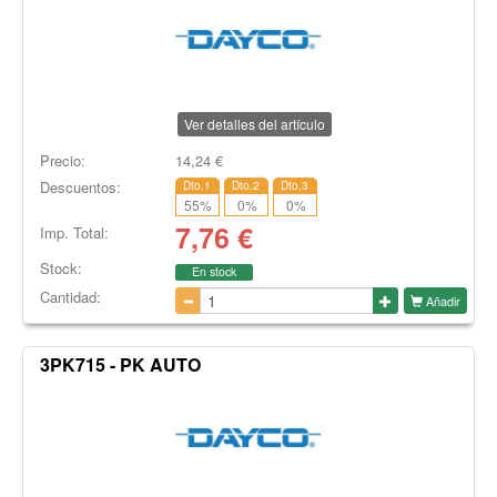
Ver detalles del artículo
Precio:
14,24
€
Descuentos:
Dto.1
Dto.2
Dto.3
55
%
0
%
0
%
7,76
€
Imp. Total:
Stock:
En stock
Cantidad:
Añadir
3PK715 - PK AUTO