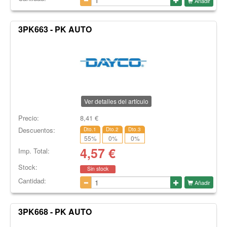
Añadir
3PK663 - PK AUTO
Ver detalles del artículo
Precio:
8,41
€
Descuentos:
Dto.1
Dto.2
Dto.3
55
%
0
%
0
%
4,57
€
Imp. Total:
Stock:
Sin stock
Cantidad:
Añadir
3PK668 - PK AUTO