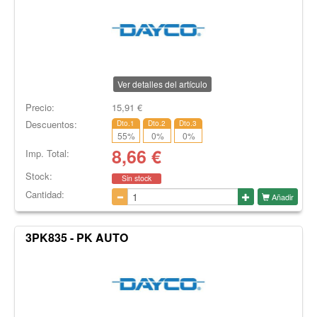
Ver detalles del artículo
Precio:
15,91
€
Descuentos:
Dto.1
Dto.2
Dto.3
55
%
0
%
0
%
8,66
€
Imp. Total:
Stock:
Sin stock
Cantidad:
Añadir
3PK835 - PK AUTO