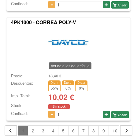
Cantidad:
Añadir
4PK1000 - CORREA POLY-V
Ver detalles del artículo
Precio:
18,40
€
Descuentos:
Dto.1
Dto.2
Dto.3
55
%
0
%
0
%
10,02
€
Imp. Total:
Stock:
Sin stock
Cantidad:
Añadir
1
2
3
4
5
6
7
8
9
10
11