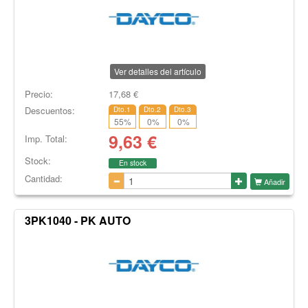
Ver detalles del artículo
Precio:
17,68
€
Descuentos:
Dto.1
Dto.2
Dto.3
55
%
0
%
0
%
9,63
€
Imp. Total:
Stock:
En stock
Cantidad:
Añadir
3PK1040 - PK AUTO