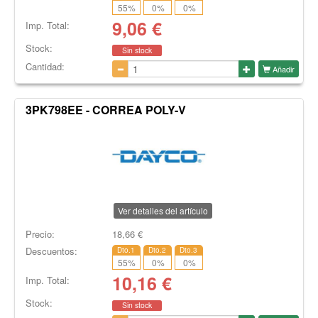
55
%
0
%
0
%
9,06
€
Imp. Total:
Stock:
Sin stock
Cantidad:
Añadir
3PK798EE - CORREA POLY-V
Ver detalles del artículo
Precio:
18,66
€
Descuentos:
Dto.1
Dto.2
Dto.3
55
%
0
%
0
%
10,16
€
Imp. Total:
Stock:
Sin stock