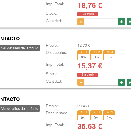
18,76
€
Imp. Total:
Stock:
Sin stock
Cantidad:
CONTACTO
Precio:
12,70
€
Ver detalles del artículo
Descuentos:
Dto.1
Dto.2
Dto.3
0
%
0
%
0
%
15,37
€
Imp. Total:
Stock:
Sin stock
Cantidad:
CONTACTO
Precio:
29,45
€
Ver detalles del artículo
Descuentos:
Dto.1
Dto.2
Dto.3
0
%
0
%
0
%
35,63
€
Imp. Total: