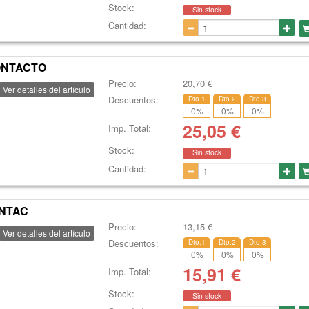
Stock:
Sin stock
Cantidad:
CONTACTO
Precio:
20,70
€
Ver detalles del artículo
Descuentos:
Dto.1
Dto.2
Dto.3
0
%
0
%
0
%
25,05
€
Imp. Total:
Stock:
Sin stock
Cantidad:
ONTAC
Precio:
13,15
€
Ver detalles del artículo
Descuentos:
Dto.1
Dto.2
Dto.3
0
%
0
%
0
%
15,91
€
Imp. Total:
Stock:
Sin stock