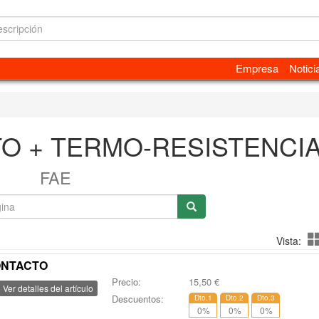
Empresa
Notici
 + TERMO-RESISTENCI
FAE
Vista:
CONTACTO
Precio:
15,50
€
Ver detalles del artículo
Descuentos:
Dto.1
Dto.2
Dto.3
0
%
0
%
0
%