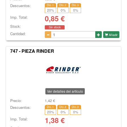
Descuentos:
Dto.1
Dto.2
Dto.3
20
%
0
%
0
%
0,85
€
Imp. Total:
Stock:
Sin stock
Cantidad:
Añadir
747 - PIEZA RINDER
Ver detalles del artículo
Precio:
1,42
€
Descuentos:
Dto.1
Dto.2
Dto.3
20
%
0
%
0
%
1,38
€
Imp. Total: