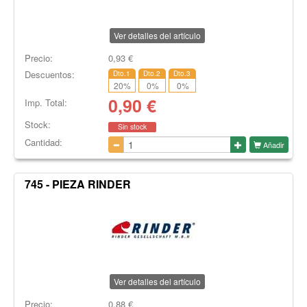
Ver detalles del artículo
Precio:
0,93
€
Descuentos:
Dto.1
Dto.2
Dto.3
20
%
0
%
0
%
0,90
€
Imp. Total:
Stock:
Sin stock
Cantidad:
Añadir
745 - PIEZA RINDER
Ver detalles del artículo
Precio:
0,88
€