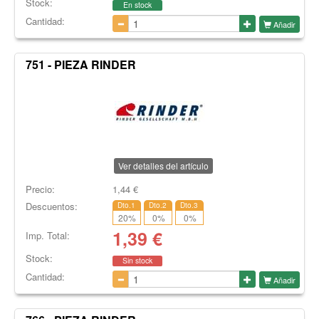
Stock:
En stock
Cantidad:
Añadir
751 - PIEZA RINDER
Ver detalles del artículo
Precio:
1,44
€
Descuentos:
Dto.1
Dto.2
Dto.3
20
%
0
%
0
%
1,39
€
Imp. Total:
Stock:
Sin stock
Cantidad:
Añadir