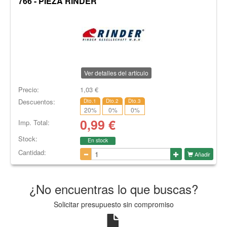
766 - PIEZA RINDER
Ver detalles del artículo
Precio:
1,03
€
Descuentos:
Dto.1
Dto.2
Dto.3
20
%
0
%
0
%
0,99
€
Imp. Total:
Stock:
En stock
Cantidad:
Añadir
¿No encuentras lo que buscas?
Solicitar presupuesto sin compromiso