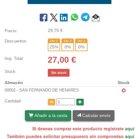
29,75
€
Precio:
Descuentos:
Dto.1
Dto.2
Dto.3
25
%
0
%
0
%
27,00
€
Imp. Total:
Stock:
Sin stock
Almacén
Stock
00002 - SAN FERNANDO DE HENARES
Cantidad:
Añadir a la cesta
Calcular envío
Si deseas comprar este producto regístrate
aquí
También puedes solicitar presupuesto sin compromiso
aquí