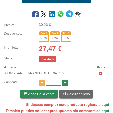
30,26
€
Precio:
Descuentos:
Dto.1
Dto.2
Dto.3
25
%
0
%
0
%
27,47
€
Imp. Total:
Stock:
Sin stock
Almacén
Stock
00002 - SAN FERNANDO DE HENARES
Cantidad:
Añadir a la cesta
Calcular envío
Si deseas comprar este producto regístrate
aquí
También puedes solicitar presupuesto sin compromiso
aquí