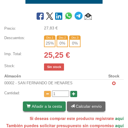
27,83
€
Precio:
Descuentos:
Dto.1
Dto.2
Dto.3
25
%
0
%
0
%
25,25
€
Imp. Total:
Stock:
Sin stock
Almacén
Stock
00002 - SAN FERNANDO DE HENARES
Cantidad:
Añadir a la cesta
Calcular envío
Si deseas comprar este producto regístrate
aquí
También puedes solicitar presupuesto sin compromiso
aquí