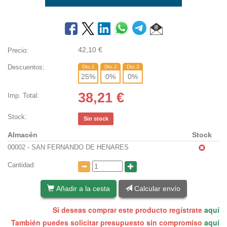
42,10
€
Precio:
Descuentos:
Dto.1
Dto.2
Dto.3
25
%
0
%
0
%
38,21
€
Imp. Total:
Stock:
Sin stock
Almacén
Stock
00002 - SAN FERNANDO DE HENARES
Cantidad:
Añadir a la cesta
Calcular envío
Si deseas comprar este producto regístrate
aquí
También puedes solicitar presupuesto sin compromiso
aquí