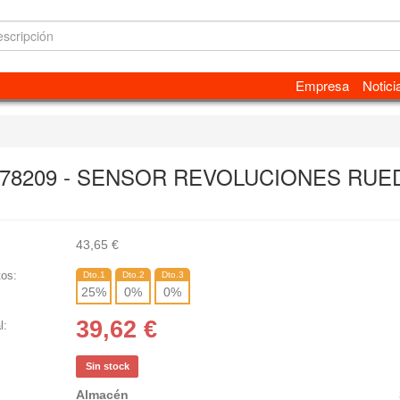
Empresa
Notici
 78209 - SENSOR REVOLUCIONES RUED
43,65
€
os:
Dto.1
Dto.2
Dto.3
25
%
0
%
0
%
39,62
€
l:
Sin stock
Almacén