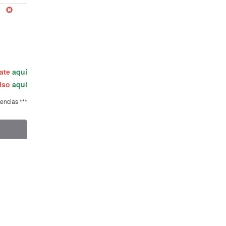
rate
aquí
miso
aquí
tencias ***