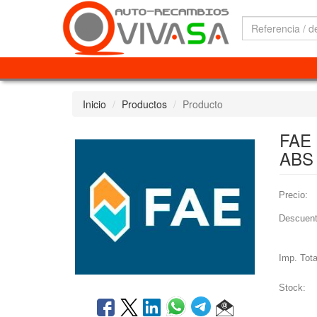
Inicio
Productos
Producto
FAE
ABS
Precio:
Descuent
Imp. Tota
Stock: