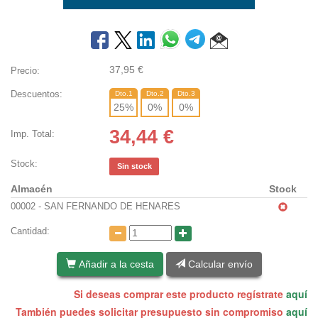
37,95
€
Precio:
Descuentos:
Dto.1
Dto.2
Dto.3
25
%
0
%
0
%
34,44
€
Imp. Total:
Stock:
Sin stock
Almacén
Stock
00002 - SAN FERNANDO DE HENARES
Cantidad:
Añadir a la cesta
Calcular envío
Si deseas comprar este producto regístrate
aquí
También puedes solicitar presupuesto sin compromiso
aquí