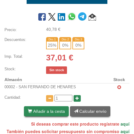
40,78
€
Precio:
Descuentos:
Dto.1
Dto.2
Dto.3
25
%
0
%
0
%
37,01
€
Imp. Total:
Stock:
Sin stock
Almacén
Stock
00002 - SAN FERNANDO DE HENARES
Cantidad:
Añadir a la cesta
Calcular envío
Si deseas comprar este producto regístrate
aquí
También puedes solicitar presupuesto sin compromiso
aquí