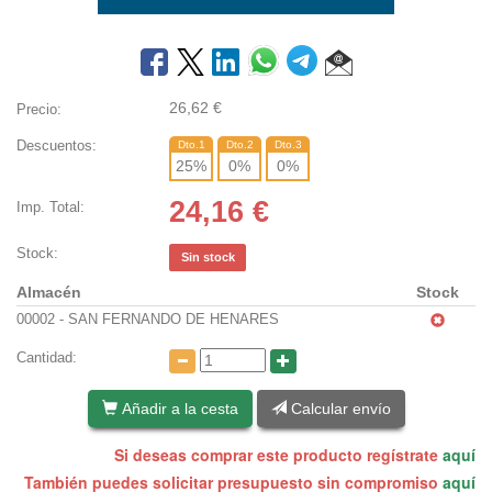
26,62
€
Precio:
Descuentos:
Dto.1
Dto.2
Dto.3
25
%
0
%
0
%
24,16
€
Imp. Total:
Stock:
Sin stock
Almacén
Stock
00002 - SAN FERNANDO DE HENARES
Cantidad:
Añadir a la cesta
Calcular envío
Si deseas comprar este producto regístrate
aquí
También puedes solicitar presupuesto sin compromiso
aquí