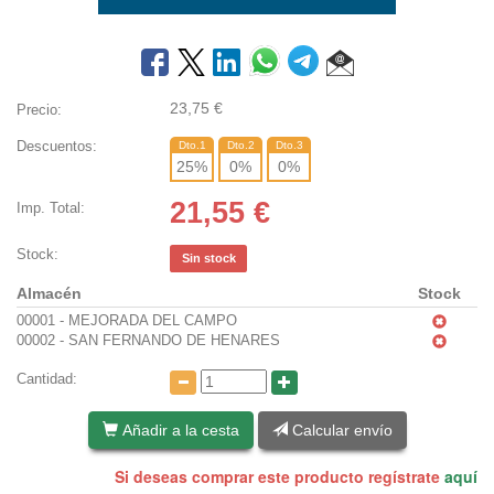
23,75
€
Precio:
Descuentos:
Dto.1
Dto.2
Dto.3
25
%
0
%
0
%
21,55
€
Imp. Total:
Stock:
Sin stock
Almacén
Stock
00001 - MEJORADA DEL CAMPO
00002 - SAN FERNANDO DE HENARES
Cantidad:
Añadir a la cesta
Calcular envío
Si deseas comprar este producto regístrate
aquí