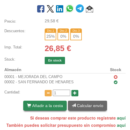
29,58
€
Precio:
Descuentos:
Dto.1
Dto.2
Dto.3
25
%
0
%
0
%
26,85
€
Imp. Total:
Stock:
En stock
Almacén
Stock
00001 - MEJORADA DEL CAMPO
00002 - SAN FERNANDO DE HENARES
Cantidad:
Añadir a la cesta
Calcular envío
Si deseas comprar este producto regístrate
aquí
También puedes solicitar presupuesto sin compromiso
aquí