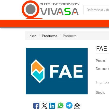
Inicio
Productos
Producto
FAE
Precio:
Descuent
Imp. Tota
Stock: