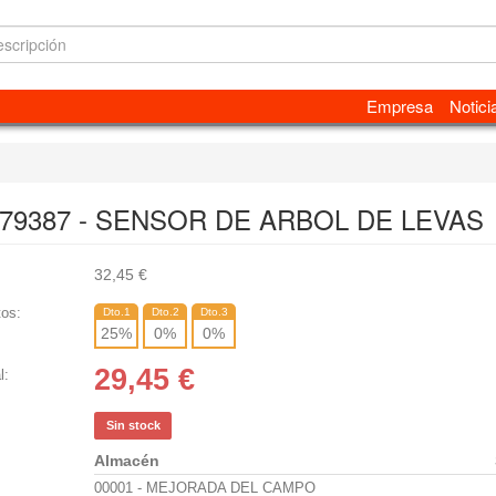
Empresa
Notici
 79387 - SENSOR DE ARBOL DE LEVAS
32,45
€
os:
Dto.1
Dto.2
Dto.3
25
%
0
%
0
%
29,45
€
l:
Sin stock
Almacén
00001 - MEJORADA DEL CAMPO