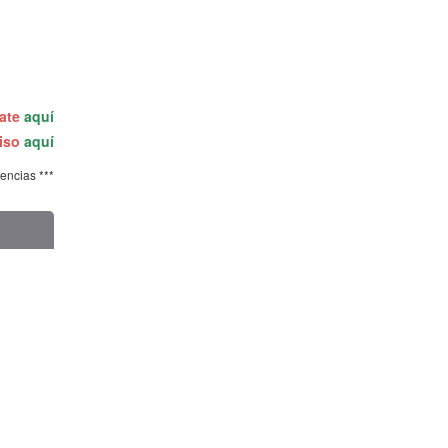
rate
aquí
miso
aquí
tencias ***