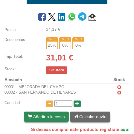
34,17
€
Precio:
Descuentos:
Dto.1
Dto.2
Dto.3
25
%
0
%
0
%
31,01
€
Imp. Total:
Stock:
Sin stock
Almacén
Stock
00001 - MEJORADA DEL CAMPO
00002 - SAN FERNANDO DE HENARES
Cantidad:
Añadir a la cesta
Calcular envío
Si deseas comprar este producto regístrate
aquí