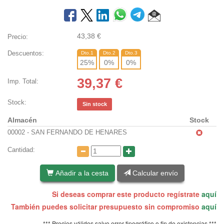
43,38
€
Precio:
Descuentos:
Dto.1
Dto.2
Dto.3
25
%
0
%
0
%
39,37
€
Imp. Total:
Stock:
Sin stock
Almacén
Stock
00002 - SAN FERNANDO DE HENARES
Cantidad:
Añadir a la cesta
Calcular envío
Si deseas comprar este producto regístrate
aquí
También puedes solicitar presupuesto sin compromiso
aquí
*** Precios válidos salvo error tipográfico o fin de existencias ***