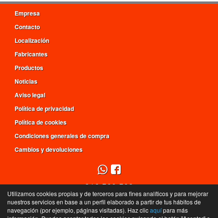
Empresa
Contacto
Localización
Fabricantes
Productos
Noticias
Aviso legal
Política de privacidad
Política de cookies
Condiciones generales de compra
Cambios y devoluciones
916 560 509
Utilizamos cookies propias y de terceros para fines analíticos y para mejorar
L - V de 9h a 14h y de 16h a 20h, S de 9:30h a 14h
nuestros servicios en base a un perfil elaborado a partir de tus hábitos de
navegación (por ejemplo, páginas visitadas). Haz clic
aquí
para más
C/ Mar Tirreno, 4 - 28830 - San Fernando de Henares - Madrid - España