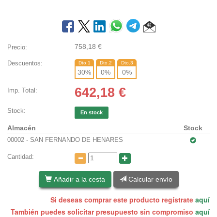
758,18
€
Precio:
Descuentos:
Dto.1
Dto.2
Dto.3
30
%
0
%
0
%
642,18
€
Imp. Total:
Stock:
En stock
Almacén
Stock
00002 - SAN FERNANDO DE HENARES
Cantidad:
Añadir a la cesta
Calcular envío
Si deseas comprar este producto regístrate
aquí
También puedes solicitar presupuesto sin compromiso
aquí