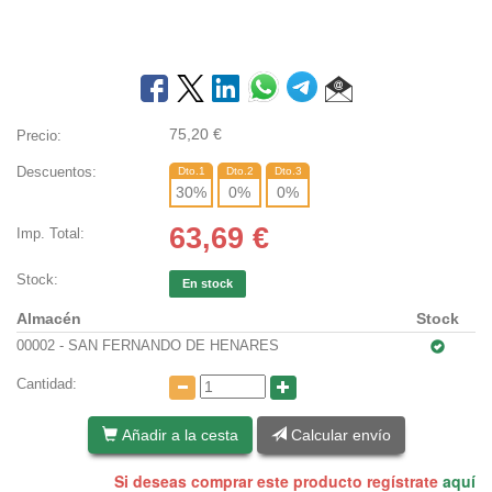
75,20
€
Precio:
Descuentos:
Dto.1
Dto.2
Dto.3
30
%
0
%
0
%
63,69
€
Imp. Total:
Stock:
En stock
Almacén
Stock
00002 - SAN FERNANDO DE HENARES
Cantidad:
Añadir a la cesta
Calcular envío
Si deseas comprar este producto regístrate
aquí