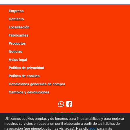
Empresa
Contacto
Localización
Fabricantes
Productos
Noticias
Aviso legal
Política de privacidad
Política de cookies
Condiciones generales de compra
Cambios y devoluciones
916 560 509
Utilizamos cookies propias y de terceros para fines analíticos y para mejorar
L - V de 9h a 14h y de 16h a 20h, S de 9:30h a 14h
nuestros servicios en base a un perfil elaborado a partir de tus hábitos de
navegación (por ejemplo, páginas visitadas). Haz clic
aquí
para más
C/ Mar Tirreno, 4 - 28830 - San Fernando de Henares - Madrid - España