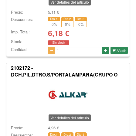
Ver detalles del artículo
Precio:
5,11
€
Descuentos:
Dto.1
Dto.2
Dto.3
0
%
0
%
0
%
6,18
€
Imp. Total:
Stock:
Sin stock
Cantidad:
Añadir
2102172 -
DCH.PIL.DTRO.S/PORTALAMPARA(GRUPO O
Ver detalles del artículo
Precio:
4,96
€
Descuentos:
Dto.1
Dto.2
Dto.3