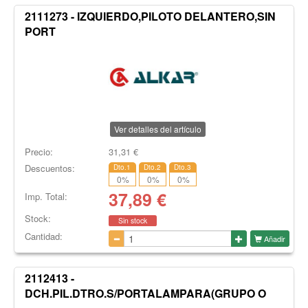
2111273 - IZQUIERDO,PILOTO DELANTERO,SIN
PORT
Ver detalles del artículo
Precio:
31,31
€
Descuentos:
Dto.1
Dto.2
Dto.3
0
%
0
%
0
%
37,89
€
Imp. Total:
Stock:
Sin stock
Cantidad:
Añadir
2112413 -
DCH.PIL.DTRO.S/PORTALAMPARA(GRUPO O