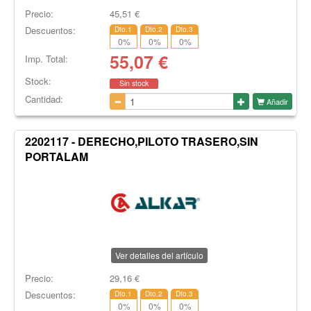
Precio:
45,51
€
Descuentos:
Dto.1
Dto.2
Dto.3
0
%
0
%
0
%
55,07
€
Imp. Total:
Stock:
Sin stock
Cantidad:
Añadir
2202117 - DERECHO,PILOTO TRASERO,SIN
PORTALAM
Ver detalles del artículo
Precio:
29,16
€
Descuentos:
Dto.1
Dto.2
Dto.3
0
%
0
%
0
%