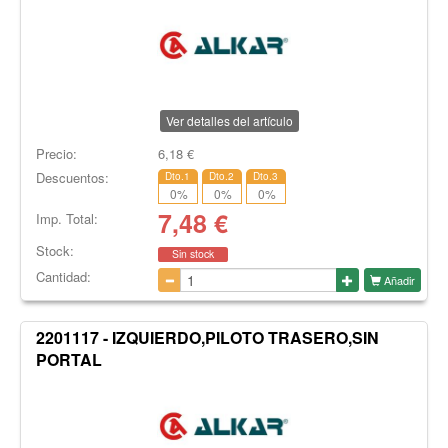
Ver detalles del artículo
Precio:
6,18
€
Descuentos:
Dto.1
Dto.2
Dto.3
0
%
0
%
0
%
7,48
€
Imp. Total:
Stock:
Sin stock
Cantidad:
Añadir
2201117 - IZQUIERDO,PILOTO TRASERO,SIN
PORTAL