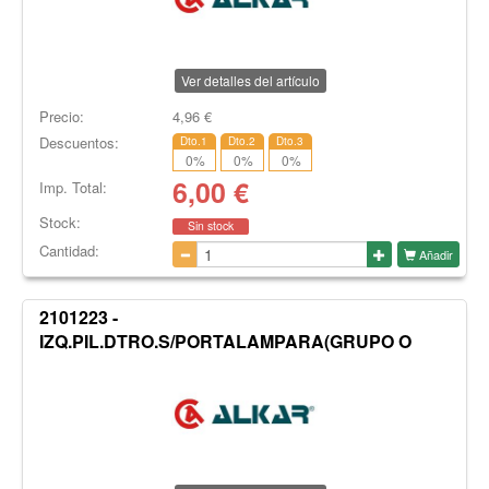
Ver detalles del artículo
Precio:
4,96
€
Descuentos:
Dto.1
Dto.2
Dto.3
0
%
0
%
0
%
6,00
€
Imp. Total:
Stock:
Sin stock
Cantidad:
Añadir
2101223 -
IZQ.PIL.DTRO.S/PORTALAMPARA(GRUPO O