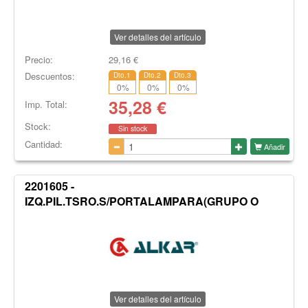
Ver detalles del artículo
Precio:
29,16
€
Descuentos:
Dto.1
Dto.2
Dto.3
0
%
0
%
0
%
35,28
€
Imp. Total:
Stock:
Sin stock
Cantidad:
Añadir
2201605 -
IZQ.PIL.TSRO.S/PORTALAMPARA(GRUPO O
Ver detalles del artículo