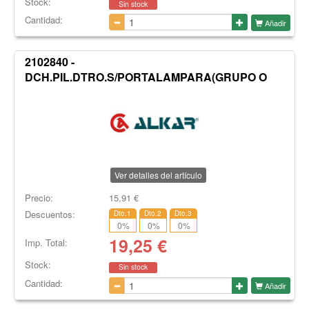
Stock:
Sin stock
Cantidad:
Añadir
2102840 -
DCH.PIL.DTRO.S/PORTALAMPARA(GRUPO O
Ver detalles del artículo
Precio:
15,91
€
Descuentos:
Dto.1
Dto.2
Dto.3
0
%
0
%
0
%
19,25
€
Imp. Total:
Stock:
Sin stock
Cantidad:
Añadir