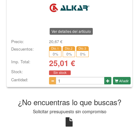
Ver detalles del artículo
Precio:
20,67
€
Descuentos:
Dto.1
Dto.2
Dto.3
0
%
0
%
0
%
25,01
€
Imp. Total:
Stock:
Sin stock
Cantidad:
Añadir
¿No encuentras lo que buscas?
Solicitar presupuesto sin compromiso