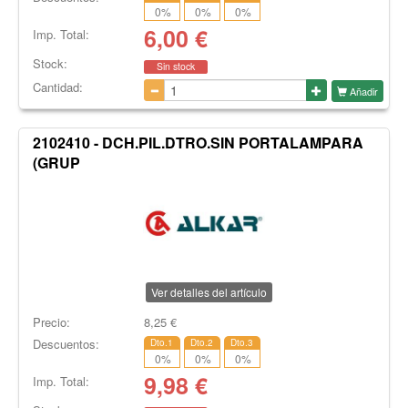
0
%
0
%
0
%
6,00
€
Imp. Total:
Stock:
Sin stock
Cantidad:
Añadir
2102410 - DCH.PIL.DTRO.SIN PORTALAMPARA
(GRUP
Ver detalles del artículo
Precio:
8,25
€
Descuentos:
Dto.1
Dto.2
Dto.3
0
%
0
%
0
%
9,98
€
Imp. Total: