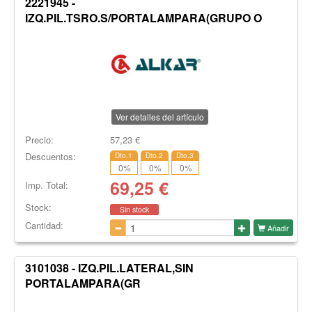
2221945 -
IZQ.PIL.TSRO.S/PORTALAMPARA(GRUPO O
Ver detalles del artículo
Precio:
57,23
€
Descuentos:
Dto.1
Dto.2
Dto.3
0
%
0
%
0
%
69,25
€
Imp. Total:
Stock:
Sin stock
Cantidad:
Añadir
3101038 - IZQ.PIL.LATERAL,SIN
PORTALAMPARA(GR