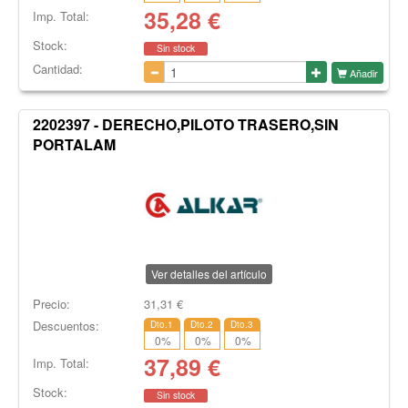
35,28
€
Imp. Total:
Stock:
Sin stock
Cantidad:
Añadir
2202397 - DERECHO,PILOTO TRASERO,SIN
PORTALAM
Ver detalles del artículo
Precio:
31,31
€
Descuentos:
Dto.1
Dto.2
Dto.3
0
%
0
%
0
%
37,89
€
Imp. Total:
Stock:
Sin stock