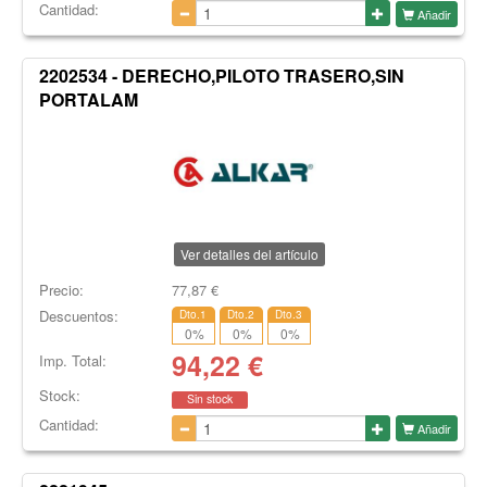
Cantidad:
Añadir
2202534 - DERECHO,PILOTO TRASERO,SIN
PORTALAM
Ver detalles del artículo
Precio:
77,87
€
Descuentos:
Dto.1
Dto.2
Dto.3
0
%
0
%
0
%
94,22
€
Imp. Total:
Stock:
Sin stock
Cantidad:
Añadir