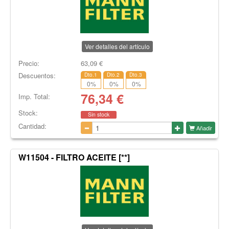
Ver detalles del artículo
Precio:
63,09
€
Descuentos:
Dto.1
Dto.2
Dto.3
0
%
0
%
0
%
76,34
€
Imp. Total:
Stock:
Sin stock
Cantidad:
Añadir
W11504 - FILTRO ACEITE [**]