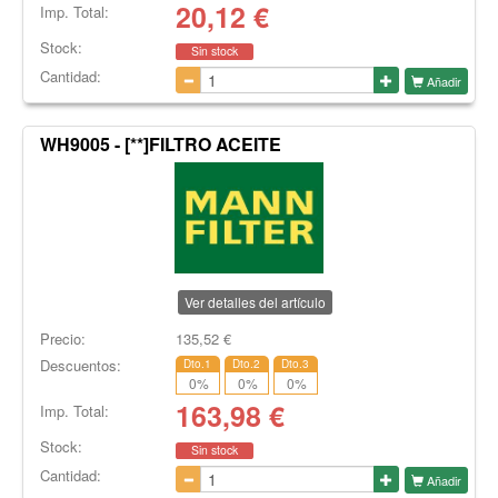
20,12
€
Imp. Total:
Stock:
Sin stock
Cantidad:
Añadir
WH9005 - [**]FILTRO ACEITE
Ver detalles del artículo
Precio:
135,52
€
Descuentos:
Dto.1
Dto.2
Dto.3
0
%
0
%
0
%
163,98
€
Imp. Total:
Stock:
Sin stock
Cantidad:
Añadir