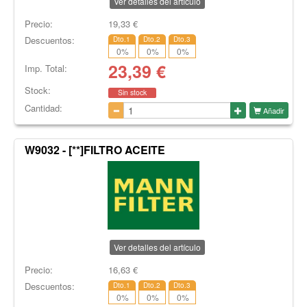
Ver detalles del artículo
Precio:
19,33
€
Descuentos:
Dto.1
Dto.2
Dto.3
0
%
0
%
0
%
23,39
€
Imp. Total:
Stock:
Sin stock
Cantidad:
Añadir
W9032 - [**]FILTRO ACEITE
Ver detalles del artículo
Precio:
16,63
€
Descuentos:
Dto.1
Dto.2
Dto.3
0
%
0
%
0
%