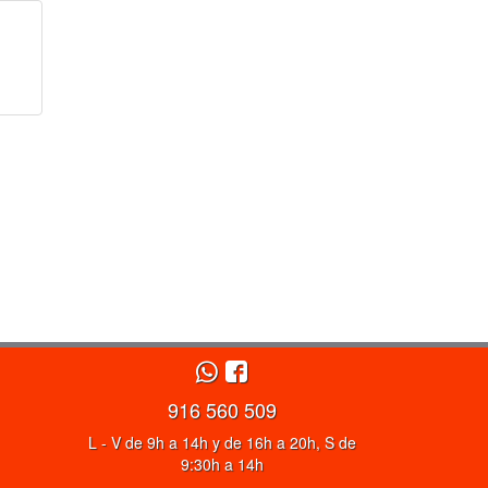
916 560 509
L - V de 9h a 14h y de 16h a 20h, S de
9:30h a 14h