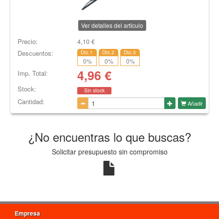
Ver detalles del artículo
Precio:
4,10
€
Descuentos:
Dto.1
Dto.2
Dto.3
0
%
0
%
0
%
4,96
€
Imp. Total:
Stock:
Sin stock
Cantidad:
Añadir
¿No encuentras lo que buscas?
Solicitar presupuesto sin compromiso
Empresa