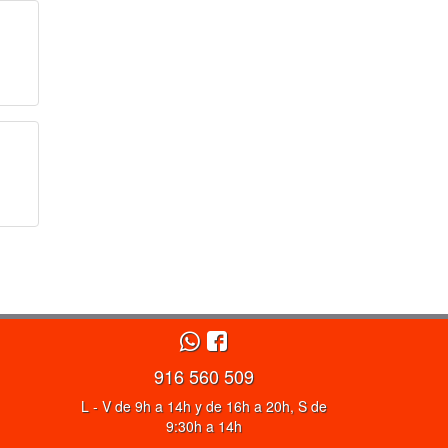
916 560 509
L - V de 9h a 14h y de 16h a 20h, S de
9:30h a 14h