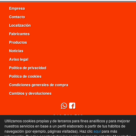
Empresa
Contacto
Localización
Fabricantes
Productos
Noticias
Aviso legal
Política de privacidad
Política de cookies
Condiciones generales de compra
Cambios y devoluciones
916 560 509
Utilizamos cookies propias y de terceros para fines analíticos y para mejorar
L - V de 9h a 14h y de 16h a 20h, S de 9:30h a 14h
nuestros servicios en base a un perfil elaborado a partir de tus hábitos de
navegación (por ejemplo, páginas visitadas). Haz clic
aquí
para más
C/ Mar Tirreno, 4 - 28830 - San Fernando de Henares - Madrid - España