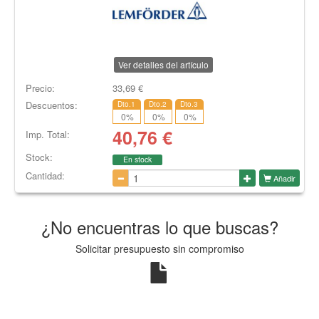
Ver detalles del artículo
Precio:
33,69
€
Descuentos:
Dto.1
Dto.2
Dto.3
0
%
0
%
0
%
40,76
€
Imp. Total:
Stock:
En stock
Cantidad:
Añadir
¿No encuentras lo que buscas?
Solicitar presupuesto sin compromiso