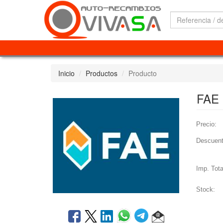
Inicio
Productos
Producto
FAE
Precio:
Descuent
Imp. Tota
Stock: