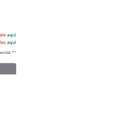
rate
aquí
miso
aquí
tencias ***