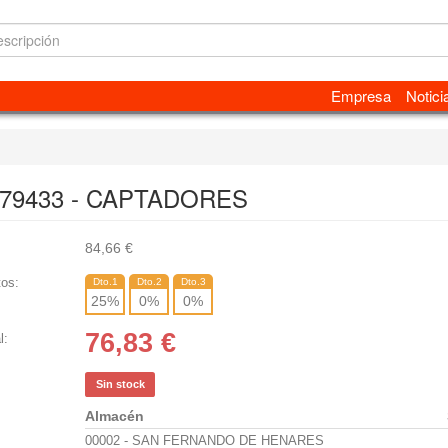
Empresa
Notici
 79433 - CAPTADORES
84,66
€
os:
Dto.1
Dto.2
Dto.3
25
%
0
%
0
%
76,83
€
l:
Sin stock
Almacén
00002 - SAN FERNANDO DE HENARES