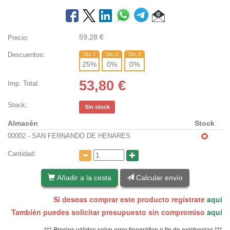
59,28
€
Precio:
Descuentos:
Dto.1
Dto.2
Dto.3
25
%
0
%
0
%
53,80
€
Imp. Total:
Stock:
Sin stock
Almacén
Stock
00002 - SAN FERNANDO DE HENARES
Cantidad:
Añadir a la cesta
Calcular envío
Si deseas comprar este producto regístrate
aquí
También puedes solicitar presupuesto sin compromiso
aquí
*** Precios válidos salvo error tipográfico o fin de existencias ***