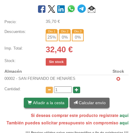
35,70
€
Precio:
Descuentos:
Dto.1
Dto.2
Dto.3
25
%
0
%
0
%
32,40
€
Imp. Total:
Stock:
Sin stock
Almacén
Stock
00002 - SAN FERNANDO DE HENARES
Cantidad:
Añadir a la cesta
Calcular envío
Si deseas comprar este producto regístrate
aquí
También puedes solicitar presupuesto sin compromiso
aquí
*** Precios válidos salvo error tipográfico o fin de existencias ***