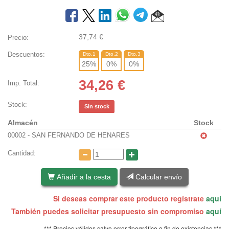
37,74
€
Precio:
Descuentos:
Dto.1
Dto.2
Dto.3
25
%
0
%
0
%
34,26
€
Imp. Total:
Stock:
Sin stock
Almacén
Stock
00002 - SAN FERNANDO DE HENARES
Cantidad:
Añadir a la cesta
Calcular envío
Si deseas comprar este producto regístrate
aquí
También puedes solicitar presupuesto sin compromiso
aquí
*** Precios válidos salvo error tipográfico o fin de existencias ***