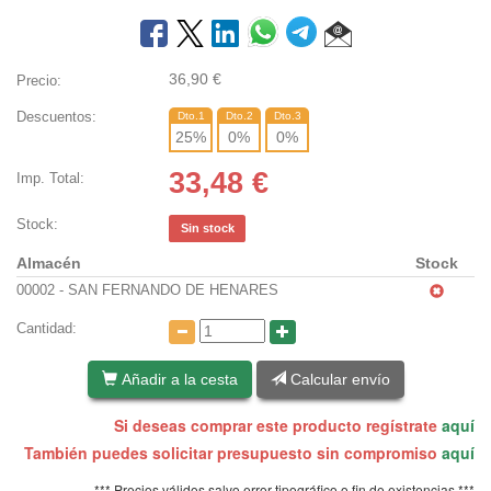
36,90
€
Precio:
Descuentos:
Dto.1
Dto.2
Dto.3
25
%
0
%
0
%
33,48
€
Imp. Total:
Stock:
Sin stock
Almacén
Stock
00002 - SAN FERNANDO DE HENARES
Cantidad:
Añadir a la cesta
Calcular envío
Si deseas comprar este producto regístrate
aquí
También puedes solicitar presupuesto sin compromiso
aquí
*** Precios válidos salvo error tipográfico o fin de existencias ***