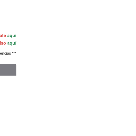
rate
aquí
miso
aquí
tencias ***