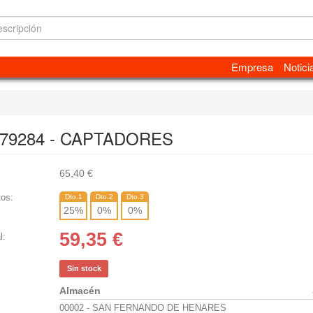
Empresa
Notici
 79284 - CAPTADORES
65,40
€
os:
Dto.1
Dto.2
Dto.3
25
%
0
%
0
%
59,35
€
l:
Sin stock
Almacén
00002 - SAN FERNANDO DE HENARES