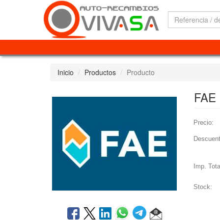
Inicio
Productos
Producto
FAE
Precio:
Descuent
Imp. Tota
Stock: