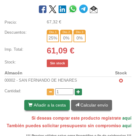
67,32
€
Precio:
Descuentos:
Dto.1
Dto.2
Dto.3
25
%
0
%
0
%
61,09
€
Imp. Total:
Stock:
Sin stock
Almacén
Stock
00002 - SAN FERNANDO DE HENARES
Cantidad:
Añadir a la cesta
Calcular envío
Si deseas comprar este producto regístrate
aquí
También puedes solicitar presupuesto sin compromiso
aquí
*** Precios válidos salvo error tipográfico o fin de existencias ***