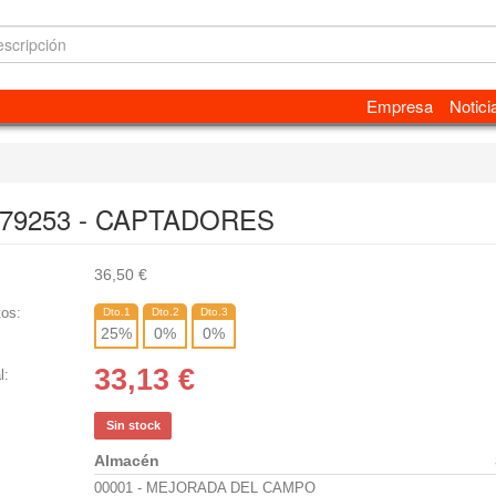
Empresa
Notici
 79253 - CAPTADORES
36,50
€
os:
Dto.1
Dto.2
Dto.3
25
%
0
%
0
%
33,13
€
l:
Sin stock
Almacén
00001 - MEJORADA DEL CAMPO