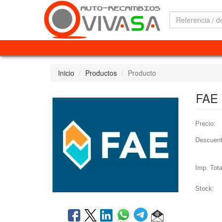
Inicio
Productos
Producto
FAE
Precio:
Descuent
Imp. Tota
Stock: