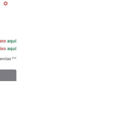
rate
aquí
miso
aquí
tencias ***