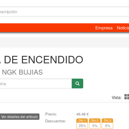
Empresa
Notici
A DE ENCENDIDO
NGK BUJIAS
Vista:
Precio:
49,48
€
Ver detalles del artículo
Descuentos:
Dto.1
Dto.2
Dto.3
25
%
0
%
0
%