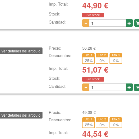
44,90
€
Imp. Total:
Stock:
Sin stock
Cantidad:
Precio:
56,28
€
Ver detalles del artículo
Descuentos:
Dto.1
Dto.2
Dto.3
25
%
0
%
0
%
51,07
€
Imp. Total:
Stock:
Sin stock
Cantidad:
Precio:
49,08
€
Ver detalles del artículo
Descuentos:
Dto.1
Dto.2
Dto.3
25
%
0
%
0
%
44,54
€
Imp. Total: