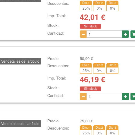
Descuentos:
Dto.1
Dto.2
Dto.3
25
%
0
%
0
%
42,01
€
Imp. Total:
Stock:
Sin stock
Cantidad:
Precio:
50,90
€
Ver detalles del artículo
Descuentos:
Dto.1
Dto.2
Dto.3
25
%
0
%
0
%
46,19
€
Imp. Total:
Stock:
Sin stock
Cantidad:
Precio:
75,30
€
Ver detalles del artículo
Descuentos:
Dto.1
Dto.2
Dto.3
25
%
0
%
0
%