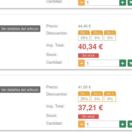
Cantidad:
Precio:
44,45
€
Ver detalles del artículo
Descuentos:
Dto.1
Dto.2
Dto.3
25
%
0
%
0
%
40,34
€
Imp. Total:
Stock:
Sin stock
Cantidad:
Precio:
41,00
€
Ver detalles del artículo
Descuentos:
Dto.1
Dto.2
Dto.3
25
%
0
%
0
%
37,21
€
Imp. Total:
Stock:
Sin stock
Cantidad: