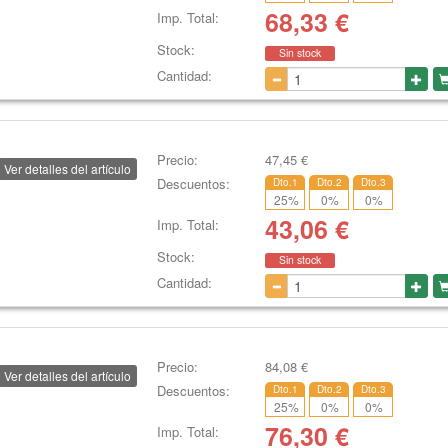
68,33
€
Imp. Total:
Stock:
Sin stock
Cantidad:
Precio:
47,45
€
Ver detalles del artículo
Descuentos:
Dto.1
Dto.2
Dto.3
25
%
0
%
0
%
43,06
€
Imp. Total:
Stock:
Sin stock
Cantidad:
Precio:
84,08
€
Ver detalles del artículo
Descuentos:
Dto.1
Dto.2
Dto.3
25
%
0
%
0
%
76,30
€
Imp. Total: