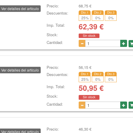
Precio:
68,75
€
Ver detalles del artículo
Descuentos:
Dto.1
Dto.2
Dto.3
25
%
0
%
0
%
62,39
€
Imp. Total:
Stock:
Sin stock
Cantidad:
Precio:
56,15
€
Ver detalles del artículo
Descuentos:
Dto.1
Dto.2
Dto.3
25
%
0
%
0
%
50,95
€
Imp. Total:
Stock:
Sin stock
Cantidad:
Precio:
46,30
€
Ver detalles del artículo