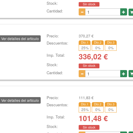
Stock:
Sin stock
Cantidad:
Precio:
370,27
€
Ver detalles del artículo
Descuentos:
Dto.1
Dto.2
Dto.3
25
%
0
%
0
%
336,02
€
Imp. Total:
Stock:
Sin stock
Cantidad:
Precio:
111,83
€
Ver detalles del artículo
Descuentos:
Dto.1
Dto.2
Dto.3
25
%
0
%
0
%
101,48
€
Imp. Total:
Stock:
Sin stock