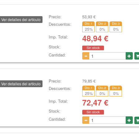
Precio:
53,93
€
Ver detalles del artículo
Descuentos:
Dto.1
Dto.2
Dto.3
25
%
0
%
0
%
48,94
€
Imp. Total:
Stock:
Sin stock
Cantidad:
Precio:
79,85
€
Ver detalles del artículo
Descuentos:
Dto.1
Dto.2
Dto.3
25
%
0
%
0
%
72,47
€
Imp. Total:
Stock:
Sin stock
Cantidad: