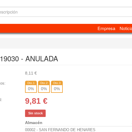
Empresa
Notici
19030 - ANULADA
8,11
€
os:
Dto.1
Dto.2
Dto.3
0
%
0
%
0
%
9,81
€
l:
Sin stock
Almacén
00002 - SAN FERNANDO DE HENARES