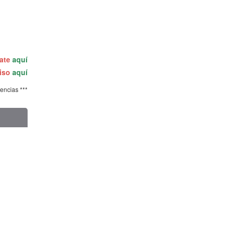
rate
aquí
miso
aquí
tencias ***