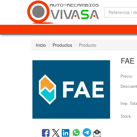
Inicio
Productos
Producto
FAE 
Precio:
Descuent
Imp. Tota
Stock: