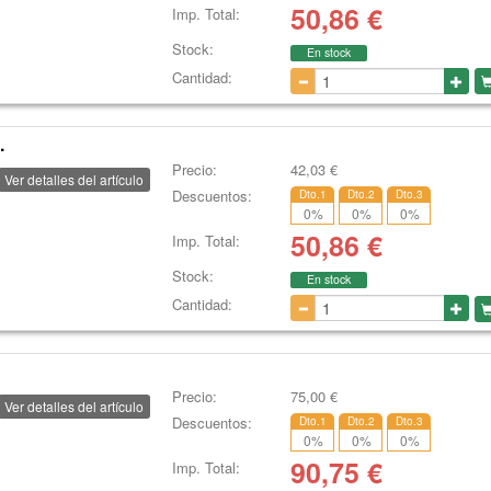
50,86
€
Imp. Total:
Stock:
En stock
Cantidad:
.
Precio:
42,03
€
Ver detalles del artículo
Descuentos:
Dto.1
Dto.2
Dto.3
0
%
0
%
0
%
50,86
€
Imp. Total:
Stock:
En stock
Cantidad:
Precio:
75,00
€
Ver detalles del artículo
Descuentos:
Dto.1
Dto.2
Dto.3
0
%
0
%
0
%
90,75
€
Imp. Total: