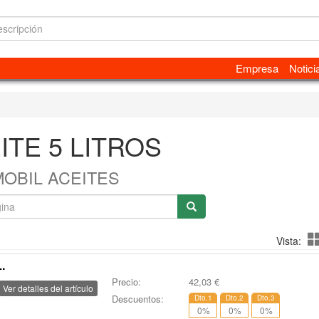
Empresa
Notici
ITE 5 LITROS
MOBIL ACEITES
Vista:
.
Precio:
42,03
€
Ver detalles del artículo
Descuentos:
Dto.1
Dto.2
Dto.3
0
%
0
%
0
%